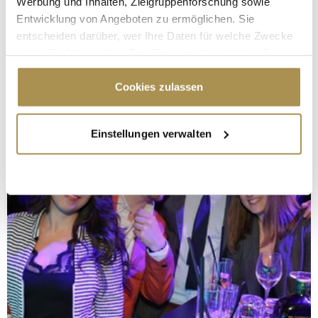
Werbung und Inhalten, Zielgruppenforschung sowie
Entwicklung von Angeboten zu ermöglichen. Sie
entscheiden darüber, wer Ihre Daten für welche Zwecke
nutzt. Sie können Ihre Einwilligung jederzeit über die
Cookie-Erklärung oder durch Klicken auf das Privacy
Trigger Symbol ändern oder widerrufen
Cookies zulassen
Wenn Sie es erlauben, würden wir auch gerne:
Einstellungen verwalten
Informationen über Ihre geografische Lage
erfassen, welche bis auf einige Meter genau sein
können
Ihr Gerät durch aktives Scannen nach
bestimmten Merkmalen (Fingerprinting) identifizieren
Erfahren Sie mehr darüber, wie Ihre persönlichen Daten
verarbeitet werden, und legen Sie Ihre Präferenzen im
Abschnitt Einzelheiten
fest.
Wir verwenden Cookies, um Inhalte und Anzeigen zu
personalisieren, Funktionen für soziale Medien anbieten