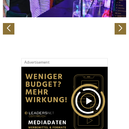
zu können und die Zugriffe auf unsere Website zu
analysieren. Außerdem geben wir Informationen zu Ihrer
Verwendung unserer Website an unsere Partner für
soziale Medien, Werbung und Analysen weiter. Unsere
Partner führen diese Informationen möglicherweise mit
weiteren Daten zusammen, die Sie ihnen bereitgestellt
haben oder die sie im Rahmen Ihrer Nutzung der Dienste
gesammelt haben.
Advertisement