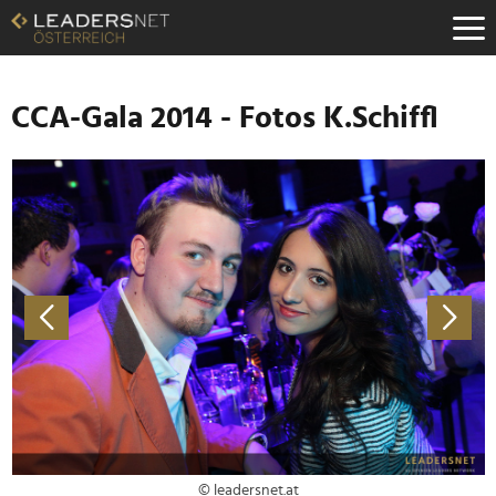
Zum
Inhalt
Zur
Fußzeilen-
Navigation
CCA-Gala 2014 - Fotos K.Schiffl
Zur
Hauptnavigation
© leadersnet.at