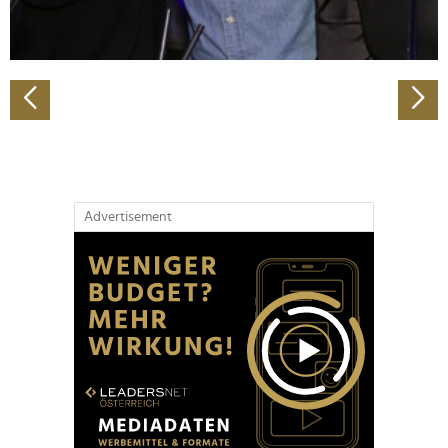
zu können und die Zugriffe auf unsere Website zu
analysieren. Außerdem geben wir Informationen zu Ihrer
Verwendung unserer Website an unsere Partner für
soziale Medien, Werbung und Analysen weiter. Unsere
Partner führen diese Informationen möglicherweise mit
weiteren Daten zusammen, die Sie ihnen bereitgestellt
haben oder die sie im Rahmen Ihrer Nutzung der Dienste
gesammelt haben.
Advertisement