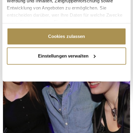
Werbung und Inhalten, Zielgruppenforschung sowie
Entwicklung von Angeboten zu ermöglichen. Sie
entscheiden darüber, wer Ihre Daten für welche Zwecke
nutzt. Sie können Ihre Einwilligung jederzeit über die
Cookie-Erklärung oder durch Klicken auf das Privacy
Trigger Symbol ändern oder widerrufen
Cookies zulassen
Wenn Sie es erlauben, würden wir auch gerne:
Einstellungen verwalten
Informationen über Ihre geografische Lage
erfassen, welche bis auf einige Meter genau sein
können
Ihr Gerät durch aktives Scannen nach
bestimmten Merkmalen (Fingerprinting) identifizieren
Erfahren Sie mehr darüber, wie Ihre persönlichen Daten
verarbeitet werden, und legen Sie Ihre Präferenzen im
Abschnitt Einzelheiten
fest.
Wir verwenden Cookies, um Inhalte und Anzeigen zu
personalisieren, Funktionen für soziale Medien anbieten