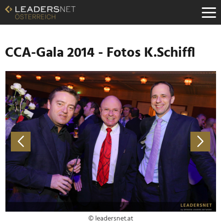
Zum
Inhalt
Zur
Fußzeilen-
Navigation
CCA-Gala 2014 - Fotos K.Schiffl
Zur
Hauptnavigation
© leadersnet.at