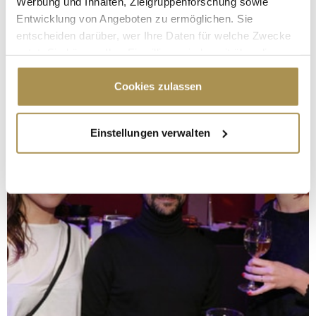
Werbung und Inhalten, Zielgruppenforschung sowie
Entwicklung von Angeboten zu ermöglichen. Sie
entscheiden darüber, wer Ihre Daten für welche Zwecke
nutzt. Sie können Ihre Einwilligung jederzeit über die
Cookie-Erklärung oder durch Klicken auf das Privacy
Trigger Symbol ändern oder widerrufen
Cookies zulassen
Wenn Sie es erlauben, würden wir auch gerne:
Einstellungen verwalten
Informationen über Ihre geografische Lage
erfassen, welche bis auf einige Meter genau sein
können
Ihr Gerät durch aktives Scannen nach
bestimmten Merkmalen (Fingerprinting) identifizieren
Erfahren Sie mehr darüber, wie Ihre persönlichen Daten
verarbeitet werden, und legen Sie Ihre Präferenzen im
Abschnitt Einzelheiten
fest.
Wir verwenden Cookies, um Inhalte und Anzeigen zu
personalisieren, Funktionen für soziale Medien anbieten