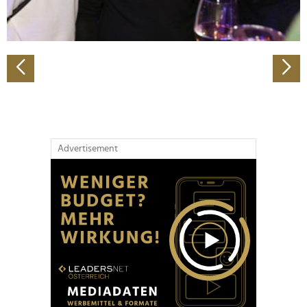
zu können und die Zugriffe auf unsere Website zu
analysieren. Außerdem geben wir Informationen zu Ihrer
Verwendung unserer Website an unsere Partner für
soziale Medien, Werbung und Analysen weiter. Unsere
Partner führen diese Informationen möglicherweise mit
weiteren Daten zusammen, die Sie ihnen bereitgestellt
haben oder die sie im Rahmen Ihrer Nutzung der Dienste
gesammelt haben.
Advertisement