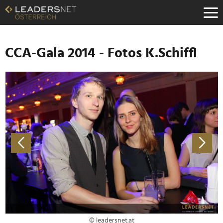
Zum
Inhalt
Zur
Fußzeilen-
Navigation
CCA-Gala 2014 - Fotos K.Schiffl
Zur
Hauptnavigation
© leadersnet.at