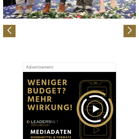
zu können und die Zugriffe auf unsere Website zu
analysieren. Außerdem geben wir Informationen zu Ihrer
Verwendung unserer Website an unsere Partner für
soziale Medien, Werbung und Analysen weiter. Unsere
Partner führen diese Informationen möglicherweise mit
weiteren Daten zusammen, die Sie ihnen bereitgestellt
haben oder die sie im Rahmen Ihrer Nutzung der Dienste
gesammelt haben.
Advertisement