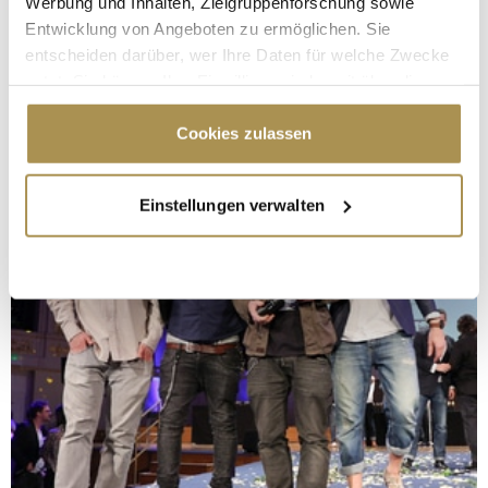
Werbung und Inhalten, Zielgruppenforschung sowie
Entwicklung von Angeboten zu ermöglichen. Sie
entscheiden darüber, wer Ihre Daten für welche Zwecke
nutzt. Sie können Ihre Einwilligung jederzeit über die
Cookie-Erklärung oder durch Klicken auf das Privacy
Trigger Symbol ändern oder widerrufen
Cookies zulassen
Wenn Sie es erlauben, würden wir auch gerne:
Einstellungen verwalten
Informationen über Ihre geografische Lage
erfassen, welche bis auf einige Meter genau sein
können
Ihr Gerät durch aktives Scannen nach
bestimmten Merkmalen (Fingerprinting) identifizieren
Erfahren Sie mehr darüber, wie Ihre persönlichen Daten
verarbeitet werden, und legen Sie Ihre Präferenzen im
Abschnitt Einzelheiten
fest.
Wir verwenden Cookies, um Inhalte und Anzeigen zu
personalisieren, Funktionen für soziale Medien anbieten