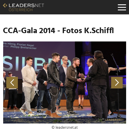
Zum
Inhalt
Zur
Fußzeilen-
Navigation
CCA-Gala 2014 - Fotos K.Schiffl
Zur
Hauptnavigation
© leadersnet.at