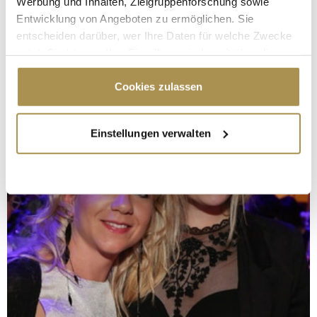
Werbung und Inhalten, Zielgruppenforschung sowie
Entwicklung von Angeboten zu ermöglichen. Sie
entscheiden darüber, wer Ihre Daten für welche Zwecke
nutzt. Sie können Ihre Einwilligung jederzeit über die
Cookie-Erklärung oder durch Klicken auf das Privacy
Trigger Symbol ändern oder widerrufen
Cookies zulassen
Wenn Sie es erlauben, würden wir auch gerne:
Einstellungen verwalten
Informationen über Ihre geografische Lage
erfassen, welche bis auf einige Meter genau sein
können
Ihr Gerät durch aktives Scannen nach
bestimmten Merkmalen (Fingerprinting) identifizieren
Erfahren Sie mehr darüber, wie Ihre persönlichen Daten
verarbeitet werden, und legen Sie Ihre Präferenzen im
Abschnitt Einzelheiten
fest.
Wir verwenden Cookies, um Inhalte und Anzeigen zu
personalisieren, Funktionen für soziale Medien anbieten