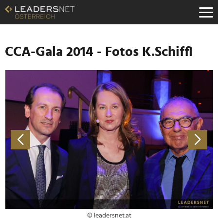
Zum
Inhalt
Zur
Fußzeilen-
Navigation
CCA-Gala 2014 - Fotos K.Schiffl
Zur
Hauptnavigation
© leadersnet.at