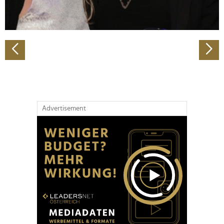
zu können und die Zugriffe auf unsere Website zu
analysieren. Außerdem geben wir Informationen zu Ihrer
Verwendung unserer Website an unsere Partner für
soziale Medien, Werbung und Analysen weiter. Unsere
Partner führen diese Informationen möglicherweise mit
weiteren Daten zusammen, die Sie ihnen bereitgestellt
haben oder die sie im Rahmen Ihrer Nutzung der Dienste
gesammelt haben.
Advertisement