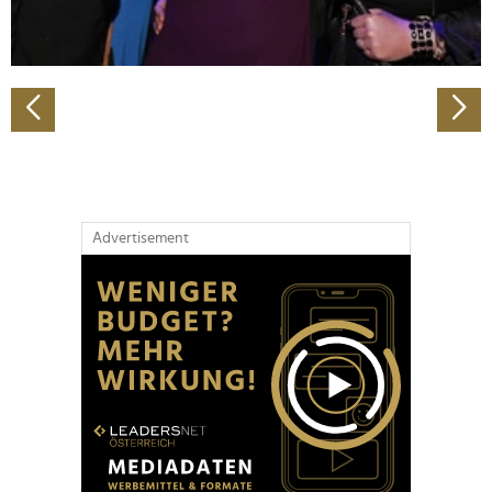
zu können und die Zugriffe auf unsere Website zu
analysieren. Außerdem geben wir Informationen zu Ihrer
Verwendung unserer Website an unsere Partner für
soziale Medien, Werbung und Analysen weiter. Unsere
Partner führen diese Informationen möglicherweise mit
weiteren Daten zusammen, die Sie ihnen bereitgestellt
haben oder die sie im Rahmen Ihrer Nutzung der Dienste
gesammelt haben.
Advertisement