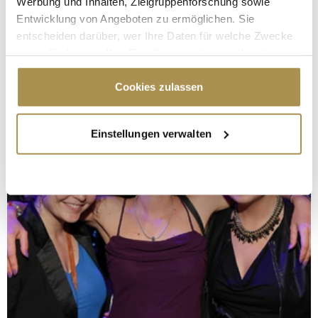
Werbung und Inhalten, Zielgruppenforschung sowie
Entwicklung von Angeboten zu ermöglichen. Sie
entscheiden darüber, wer Ihre Daten für welche Zwecke
nutzt. Sie können Ihre Einwilligung jederzeit über die
Cookie-Erklärung oder durch Klicken auf das Privacy
Trigger Symbol ändern oder widerrufen
Cookies zulassen
Wenn Sie es erlauben, würden wir auch gerne:
Einstellungen verwalten
Informationen über Ihre geografische Lage
erfassen, welche bis auf einige Meter genau sein
können
Ihr Gerät durch aktives Scannen nach
bestimmten Merkmalen (Fingerprinting) identifizieren
Erfahren Sie mehr darüber, wie Ihre persönlichen Daten
verarbeitet werden, und legen Sie Ihre Präferenzen im
Abschnitt Einzelheiten
fest.
Wir verwenden Cookies, um Inhalte und Anzeigen zu
personalisieren, Funktionen für soziale Medien anbieten