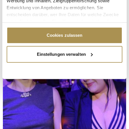
Werbung und Inhalten, Zielgruppenforschung sowie
Entwicklung von Angeboten zu ermöglichen. Sie
entscheiden darüber, wer Ihre Daten für welche Zwecke
nutzt. Sie können Ihre Einwilligung jederzeit über die
Cookie-Erklärung oder durch Klicken auf das Privacy
Trigger Symbol ändern oder widerrufen
Cookies zulassen
Wenn Sie es erlauben, würden wir auch gerne:
Einstellungen verwalten
Informationen über Ihre geografische Lage
erfassen, welche bis auf einige Meter genau sein
können
Ihr Gerät durch aktives Scannen nach
bestimmten Merkmalen (Fingerprinting) identifizieren
Erfahren Sie mehr darüber, wie Ihre persönlichen Daten
verarbeitet werden, und legen Sie Ihre Präferenzen im
Abschnitt Einzelheiten
fest.
Wir verwenden Cookies, um Inhalte und Anzeigen zu
personalisieren, Funktionen für soziale Medien anbieten