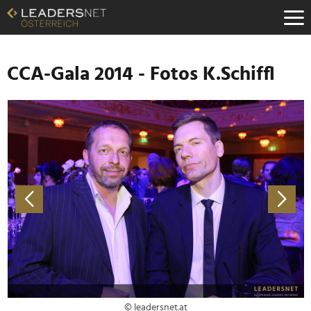
Zum
Inhalt
Zur
Fußzeilen-
Navigation
CCA-Gala 2014 - Fotos K.Schiffl
Zur
Hauptnavigation
© leadersnet.at