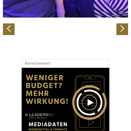
zu können und die Zugriffe auf unsere Website zu
analysieren. Außerdem geben wir Informationen zu Ihrer
Verwendung unserer Website an unsere Partner für
soziale Medien, Werbung und Analysen weiter. Unsere
Partner führen diese Informationen möglicherweise mit
weiteren Daten zusammen, die Sie ihnen bereitgestellt
haben oder die sie im Rahmen Ihrer Nutzung der Dienste
gesammelt haben.
Advertisement