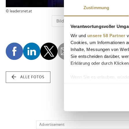
Zustimmung
© leadersnet.at
Verantwortungsvoller Umgan
Wir und
unsere 58 Partner
v
Cookies, um Informationen a
Inhalte, Messungen von Werb
Sie entscheiden darüber, wer
Erklärung oder durch Klicken
Wenn Sie es erlauben, würde
ALLE FOTOS
Informationen über Ih
Ihr Gerät durch aktiv
Erfahren Sie mehr darüber, w
Einzelheiten
fest.
Wir verwenden Cookies, um I
Advertisement
und die Zugriffe auf unsere 