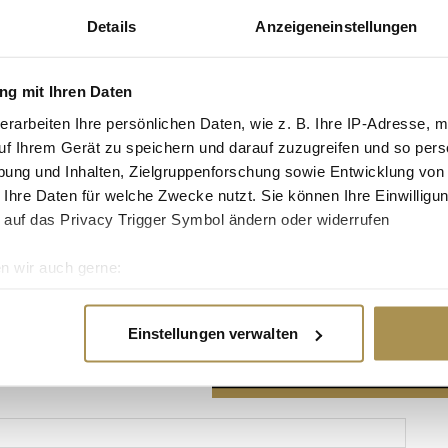
Details
Anzeigeneinstellungen
g mit Ihren Daten
erarbeiten Ihre persönlichen Daten, wie z. B. Ihre IP-Adresse, m
Advertisement
uf Ihrem Gerät zu speichern und darauf zuzugreifen und so pers
ung und Inhalten, Zielgruppenforschung sowie Entwicklung von
 Ihre Daten für welche Zwecke nutzt. Sie können Ihre Einwilligun
 auf das Privacy Trigger Symbol ändern oder widerrufen
n wir auch gerne:
re geografische Lage erfassen, welche bis auf einige Meter gen
es Scannen nach bestimmten Merkmalen (Fingerprinting) identifi
Einstellungen verwalten
ie Ihre persönlichen Daten verarbeitet werden, und legen Sie I
nhalte und Anzeigen zu personalisieren, Funktionen für soziale
Website zu analysieren. Außerdem geben wir Informationen zu I