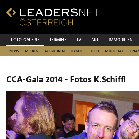
Zum
Inhalt
Zur
Fußzeilen-
Navigation
Zur
FOTO-GALERIE
TERMINE
TV
ART
IMMOBILIEN
Hauptnavigation
NEWS
MEDIEN
AGENTUREN
HANDEL
TECH
MOBILITÄT
FINA
CCA-Gala 2014 - Fotos K.Schiffl