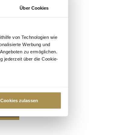
Über Cookies
ithilfe von Technologien wie
onalisierte Werbung und
 Angeboten zu ermöglichen.
g jederzeit über die Cookie-
au sein können
zieren
Cookies zulassen
hre Präferenzen im
Abschnitt
 Medien anbieten zu können
hrer Verwendung unserer