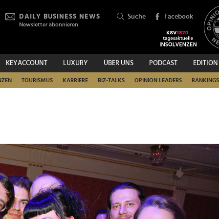
DAILY BUSINESS NEWS
Suche
Facebook
Newsletter abonnieren
KEYACCOUNT
LUXURY
ÜBER UNS
PODCAST
EDITION
SUCHEN
NZEN
TOURISMUS
KARRIERE
BIZ-TALKS
OPINION LEADERS
RANKINGS