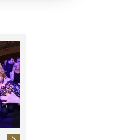
 führen diese Informationen
ie im Rahmen Ihrer Nutzung