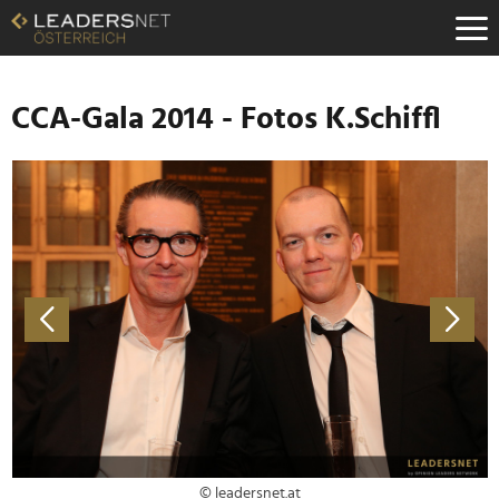
Zum
Inhalt
Zur
Fußzeilen-
Navigation
CCA-Gala 2014 - Fotos K.Schiffl
Zur
Hauptnavigation
© leadersnet.at