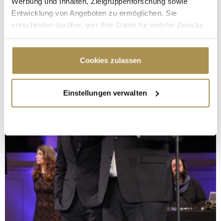
Werbung und Inhalten, Zielgruppenforschung sowie
Entwicklung von Angeboten zu ermöglichen. Sie
entscheiden darüber, wer Ihre Daten für welche Zwecke
nutzt. Sie können Ihre Einwilligung jederzeit über die
Cookie-Erklärung oder durch Klicken auf das Privacy
Trigger Symbol ändern oder widerrufen
Cookies zulassen
Wenn Sie es erlauben, würden wir auch gerne:
Einstellungen verwalten
Informationen über Ihre geografische Lage
erfassen, welche bis auf einige Meter genau sein
können
Ihr Gerät durch aktives Scannen nach
bestimmten Merkmalen (Fingerprinting) identifizieren
Erfahren Sie mehr darüber, wie Ihre persönlichen Daten
verarbeitet werden, und legen Sie Ihre Präferenzen im
Abschnitt Einzelheiten
fest.
Wir verwenden Cookies, um Inhalte und Anzeigen zu
personalisieren, Funktionen für soziale Medien anbieten