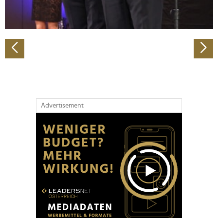
zu können und die Zugriffe auf unsere Website zu
analysieren. Außerdem geben wir Informationen zu Ihrer
Verwendung unserer Website an unsere Partner für
soziale Medien, Werbung und Analysen weiter. Unsere
Partner führen diese Informationen möglicherweise mit
weiteren Daten zusammen, die Sie ihnen bereitgestellt
haben oder die sie im Rahmen Ihrer Nutzung der Dienste
gesammelt haben.
Advertisement