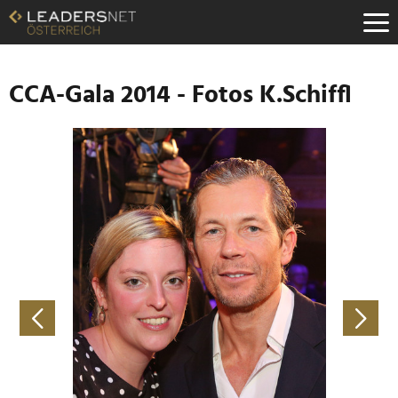
Zum
Inhalt
Zur
Fußzeilen-
Navigation
CCA-Gala 2014 - Fotos K.Schiffl
Zur
Hauptnavigation