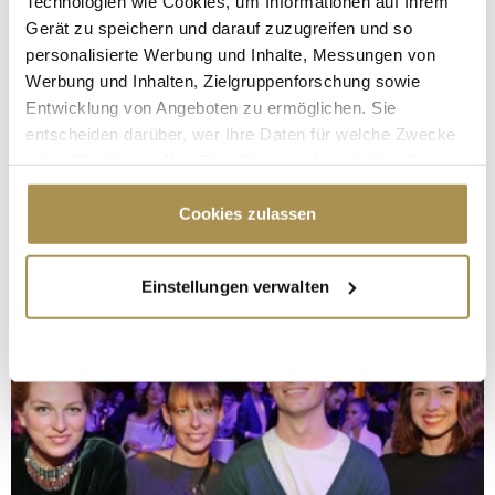
Technologien wie Cookies, um Informationen auf Ihrem
Gerät zu speichern und darauf zuzugreifen und so
personalisierte Werbung und Inhalte, Messungen von
Werbung und Inhalten, Zielgruppenforschung sowie
Entwicklung von Angeboten zu ermöglichen. Sie
entscheiden darüber, wer Ihre Daten für welche Zwecke
nutzt. Sie können Ihre Einwilligung jederzeit über die
Cookie-Erklärung oder durch Klicken auf das Privacy
Trigger Symbol ändern oder widerrufen
Cookies zulassen
Wenn Sie es erlauben, würden wir auch gerne:
Einstellungen verwalten
Informationen über Ihre geografische Lage
erfassen, welche bis auf einige Meter genau sein
können
Ihr Gerät durch aktives Scannen nach
bestimmten Merkmalen (Fingerprinting) identifizieren
Erfahren Sie mehr darüber, wie Ihre persönlichen Daten
verarbeitet werden, und legen Sie Ihre Präferenzen im
Abschnitt Einzelheiten
fest.