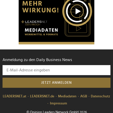
Anmeldung zu den Daily Business News
JETZT ANMELDEN
LEADERSNET.at
LEADERSNET.de
Mediadaten
AGB
Datenschutz
Impressum
© Opinion Leaders Network GmbH 2026