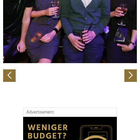
Wir verwenden Cookies, um Inhalte und Anzeigen zu
personalisieren, Funktionen für soziale Medien anbieten
zu können und die Zugriffe auf unsere Website zu
analysieren. Außerdem geben wir Informationen zu Ihrer
Verwendung unserer Website an unsere Partner für
soziale Medien, Werbung und Analysen weiter. Unsere
Partner führen diese Informationen möglicherweise mit
weiteren Daten zusammen, die Sie ihnen bereitgestellt
haben oder die sie im Rahmen Ihrer Nutzung der Dienste
gesammelt haben.
Advertisement