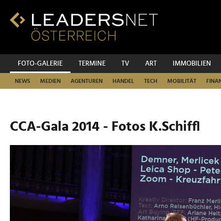
Zum
Inhalt
Zur
Fußzeilen-
Navigation
Zur
FOTO-GALERIE
TERMINE
TV
ART
IMMOBILIEN
Hauptnavigation
NEWS
MEDIEN
AGENTUREN
HANDEL
TECH
MOBILITÄT
FINA
CCA-Gala 2014 - Fotos K.Schiffl