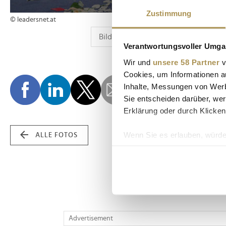
Zustimmung
© leadersnet.at
Verantwortungsvoller Umgan
Wir und
unsere 58 Partner
v
Cookies, um Informationen a
Inhalte, Messungen von Werb
Sie entscheiden darüber, wer
Erklärung oder durch Klicken
Wenn Sie es erlauben, würde
ALLE FOTOS
Informationen über Ih
Ihr Gerät durch aktiv
Erfahren Sie mehr darüber, w
Einzelheiten
fest.
Wir verwenden Cookies, um I
Advertisement
und die Zugriffe auf unsere 