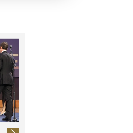
 führen diese Informationen
ie im Rahmen Ihrer Nutzung