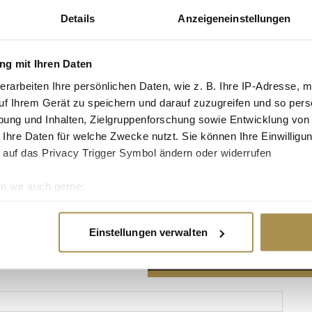
Details
Anzeigeneinstellungen
g mit Ihren Daten
erarbeiten Ihre persönlichen Daten, wie z. B. Ihre IP-Adresse, m
Advertisement
uf Ihrem Gerät zu speichern und darauf zuzugreifen und so pers
ung und Inhalten, Zielgruppenforschung sowie Entwicklung von
 Ihre Daten für welche Zwecke nutzt. Sie können Ihre Einwilligun
 auf das Privacy Trigger Symbol ändern oder widerrufen
n wir auch gerne:
re geografische Lage erfassen, welche bis auf einige Meter gen
es Scannen nach bestimmten Merkmalen (Fingerprinting) identifi
Einstellungen verwalten
ie Ihre persönlichen Daten verarbeitet werden, und legen Sie I
nhalte und Anzeigen zu personalisieren, Funktionen für soziale
Website zu analysieren. Außerdem geben wir Informationen zu I