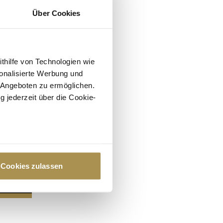
Über Cookies
ithilfe von Technologien wie
onalisierte Werbung und
 Angeboten zu ermöglichen.
g jederzeit über die Cookie-
au sein können
zieren
Cookies zulassen
hre Präferenzen im
Abschnitt
 Medien anbieten zu können
hrer Verwendung unserer