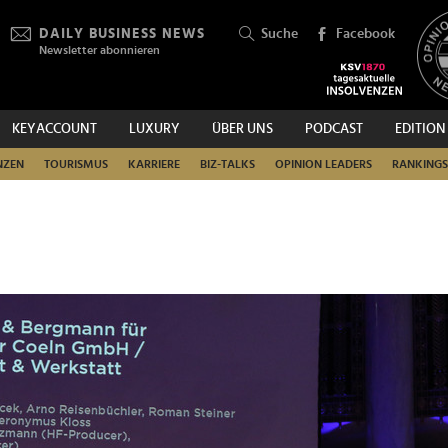
DAILY BUSINESS NEWS
Suche
Facebook
Newsletter abonnieren
KEYACCOUNT
LUXURY
ÜBER UNS
PODCAST
EDITION
SUCHEN
NZEN
TOURISMUS
KARRIERE
BIZ-TALKS
OPINION LEADERS
RANKINGS