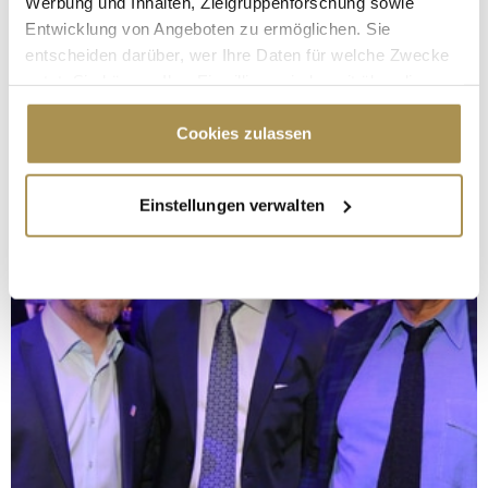
Werbung und Inhalten, Zielgruppenforschung sowie
Entwicklung von Angeboten zu ermöglichen. Sie
entscheiden darüber, wer Ihre Daten für welche Zwecke
nutzt. Sie können Ihre Einwilligung jederzeit über die
Cookie-Erklärung oder durch Klicken auf das Privacy
Trigger Symbol ändern oder widerrufen
Cookies zulassen
Wenn Sie es erlauben, würden wir auch gerne:
Einstellungen verwalten
Informationen über Ihre geografische Lage
erfassen, welche bis auf einige Meter genau sein
können
Ihr Gerät durch aktives Scannen nach
bestimmten Merkmalen (Fingerprinting) identifizieren
Erfahren Sie mehr darüber, wie Ihre persönlichen Daten
verarbeitet werden, und legen Sie Ihre Präferenzen im
Abschnitt Einzelheiten
fest.
Wir verwenden Cookies, um Inhalte und Anzeigen zu
personalisieren, Funktionen für soziale Medien anbieten