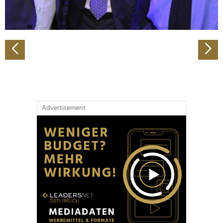
zu können und die Zugriffe auf unsere Website zu
analysieren. Außerdem geben wir Informationen zu Ihrer
Verwendung unserer Website an unsere Partner für
soziale Medien, Werbung und Analysen weiter. Unsere
Partner führen diese Informationen möglicherweise mit
weiteren Daten zusammen, die Sie ihnen bereitgestellt
haben oder die sie im Rahmen Ihrer Nutzung der Dienste
gesammelt haben.
Advertisement