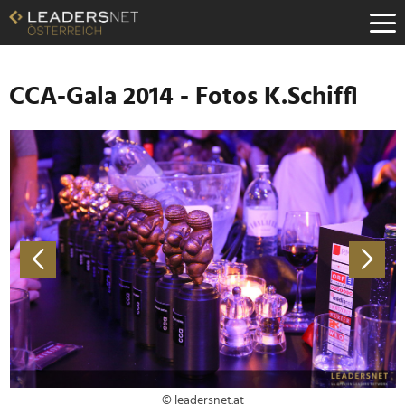
Zum
Inhalt
Zur
Fußzeilen-
Navigation
CCA-Gala 2014 - Fotos K.Schiffl
Zur
Hauptnavigation
© leadersnet.at