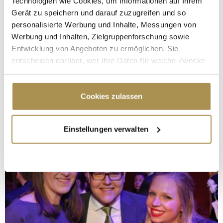
Technologien wie Cookies, um Informationen auf Ihrem
Gerät zu speichern und darauf zuzugreifen und so
personalisierte Werbung und Inhalte, Messungen von
Werbung und Inhalten, Zielgruppenforschung sowie
Entwicklung von Angeboten zu ermöglichen. Sie
entscheiden darüber, wer Ihre Daten für welche Zwecke
nutzt. Sie können Ihre Einwilligung jederzeit über die
Cookie-Erklärung oder durch Klicken auf das Privacy
Trigger Symbol ändern oder widerrufen
Cookies zulassen
Wenn Sie es erlauben, würden wir auch gerne:
Einstellungen verwalten
Informationen über Ihre geografische Lage
erfassen, welche bis auf einige Meter genau sein
können
Ihr Gerät durch aktives Scannen nach
bestimmten Merkmalen (Fingerprinting) identifizieren
Erfahren Sie mehr darüber, wie Ihre persönlichen Daten
verarbeitet werden, und legen Sie Ihre Präferenzen im
Abschnitt Einzelheiten
fest.