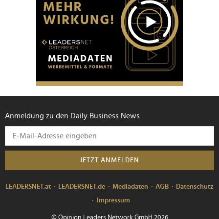
Anmeldung zu den Daily Business News
JETZT ANMELDEN
LEADERSNET.at
LEADERSNET.de
Mediadaten
AGB
Datenschutz
Impressum
© Opinion Leaders Network GmbH 2026