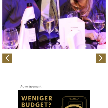
Wir verwenden Cookies, um Inhalte und Anzeigen zu
personalisieren, Funktionen für soziale Medien anbieten
zu können und die Zugriffe auf unsere Website zu
analysieren. Außerdem geben wir Informationen zu Ihrer
Verwendung unserer Website an unsere Partner für
soziale Medien, Werbung und Analysen weiter. Unsere
Partner führen diese Informationen möglicherweise mit
weiteren Daten zusammen, die Sie ihnen bereitgestellt
haben oder die sie im Rahmen Ihrer Nutzung der Dienste
gesammelt haben.
Advertisement