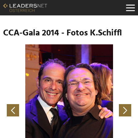
Zum
Inhalt
Zur
Fußzeilen-
Navigation
CCA-Gala 2014 - Fotos K.Schiffl
Zur
Hauptnavigation