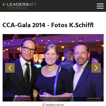
Zum
Inhalt
Zur
Fußzeilen-
Navigation
CCA-Gala 2014 - Fotos K.Schiffl
Zur
Hauptnavigation
© leadersnet.at