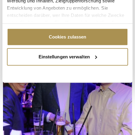
Werbung und Inhalten, Zielgruppenforschung sowie
Entwicklung von Angeboten zu ermöglichen. Sie
entscheiden darüber, wer Ihre Daten für welche Zwecke
nutzt. Sie können Ihre Einwilligung jederzeit über die
Cookie-Erklärung oder durch Klicken auf das Privacy
Trigger Symbol ändern oder widerrufen
Cookies zulassen
Wenn Sie es erlauben, würden wir auch gerne:
Einstellungen verwalten
Informationen über Ihre geografische Lage
erfassen, welche bis auf einige Meter genau sein
können
Ihr Gerät durch aktives Scannen nach
bestimmten Merkmalen (Fingerprinting) identifizieren
Erfahren Sie mehr darüber, wie Ihre persönlichen Daten
verarbeitet werden, und legen Sie Ihre Präferenzen im
Abschnitt Einzelheiten
fest.
Wir verwenden Cookies, um Inhalte und Anzeigen zu
personalisieren, Funktionen für soziale Medien anbieten