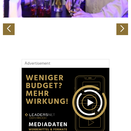
zu können und die Zugriffe auf unsere Website zu
analysieren. Außerdem geben wir Informationen zu Ihrer
Verwendung unserer Website an unsere Partner für
soziale Medien, Werbung und Analysen weiter. Unsere
Partner führen diese Informationen möglicherweise mit
weiteren Daten zusammen, die Sie ihnen bereitgestellt
haben oder die sie im Rahmen Ihrer Nutzung der Dienste
gesammelt haben.
Advertisement