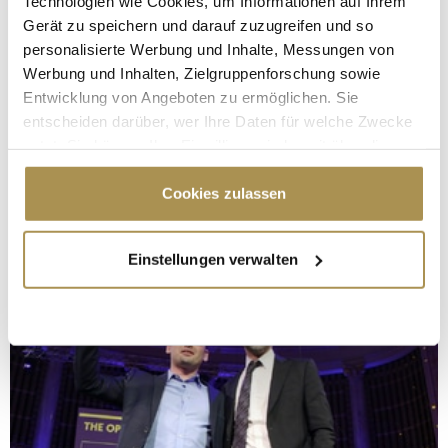
Technologien wie Cookies, um Informationen auf Ihrem
Gerät zu speichern und darauf zuzugreifen und so
personalisierte Werbung und Inhalte, Messungen von
Werbung und Inhalten, Zielgruppenforschung sowie
Entwicklung von Angeboten zu ermöglichen. Sie
entscheiden darüber, wer Ihre Daten für welche Zwecke
nutzt. Sie können Ihre Einwilligung jederzeit über die
Cookie-Erklärung oder durch Klicken auf das Privacy
Trigger Symbol ändern oder widerrufen
Cookies zulassen
Wenn Sie es erlauben, würden wir auch gerne:
Einstellungen verwalten
Informationen über Ihre geografische Lage
erfassen, welche bis auf einige Meter genau sein
können
Ihr Gerät durch aktives Scannen nach
bestimmten Merkmalen (Fingerprinting) identifizieren
Erfahren Sie mehr darüber, wie Ihre persönlichen Daten
verarbeitet werden, und legen Sie Ihre Präferenzen im
Abschnitt Einzelheiten
fest.