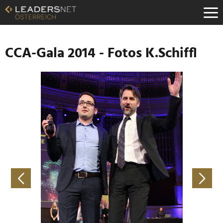
Zum
Inhalt
Zur
Fußzeilen-
Navigation
CCA-Gala 2014 - Fotos K.Schiffl
Zur
Hauptnavigation