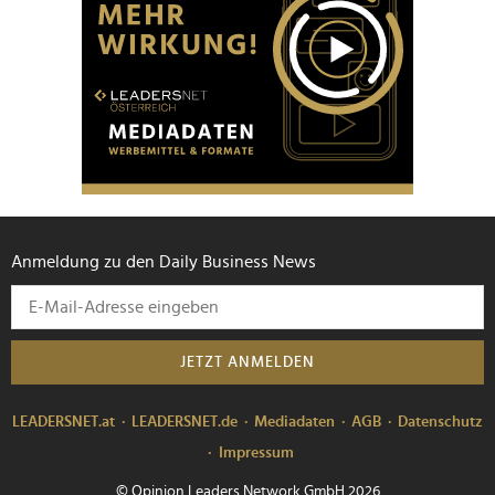
Anmeldung zu den Daily Business News
JETZT ANMELDEN
LEADERSNET.at
LEADERSNET.de
Mediadaten
AGB
Datenschutz
Impressum
© Opinion Leaders Network GmbH 2026