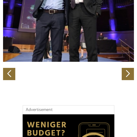
Wir verwenden Cookies, um Inhalte und Anzeigen zu
personalisieren, Funktionen für soziale Medien anbieten
zu können und die Zugriffe auf unsere Website zu
analysieren. Außerdem geben wir Informationen zu Ihrer
Verwendung unserer Website an unsere Partner für
soziale Medien, Werbung und Analysen weiter. Unsere
Partner führen diese Informationen möglicherweise mit
weiteren Daten zusammen, die Sie ihnen bereitgestellt
haben oder die sie im Rahmen Ihrer Nutzung der Dienste
gesammelt haben.
Advertisement