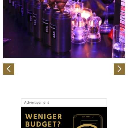
Wir verwenden Cookies, um Inhalte und Anzeigen zu
personalisieren, Funktionen für soziale Medien anbieten
zu können und die Zugriffe auf unsere Website zu
analysieren. Außerdem geben wir Informationen zu Ihrer
Verwendung unserer Website an unsere Partner für
soziale Medien, Werbung und Analysen weiter. Unsere
Partner führen diese Informationen möglicherweise mit
weiteren Daten zusammen, die Sie ihnen bereitgestellt
haben oder die sie im Rahmen Ihrer Nutzung der Dienste
gesammelt haben.
Advertisement