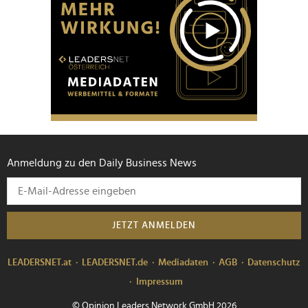
Anmeldung zu den Daily Business News
JETZT ANMELDEN
LEADERSNET.at
LEADERSNET.de
Mediadaten
AGB
Datenschutz
Impressum
© Opinion Leaders Network GmbH 2026