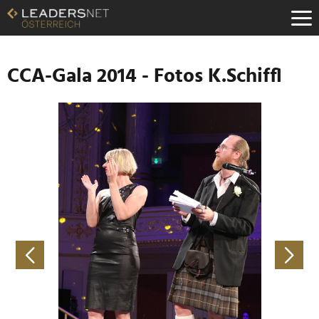
Zum
Inhalt
Zur
Fußzeilen-
Navigation
CCA-Gala 2014 - Fotos K.Schiffl
Zur
Hauptnavigation