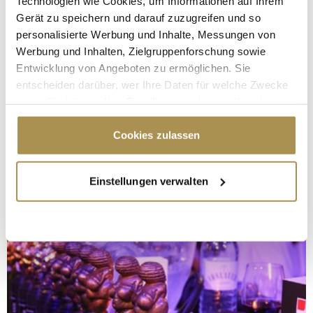
Technologien wie Cookies, um Informationen auf Ihrem
Gerät zu speichern und darauf zuzugreifen und so
personalisierte Werbung und Inhalte, Messungen von
Werbung und Inhalten, Zielgruppenforschung sowie
Entwicklung von Angeboten zu ermöglichen. Sie
entscheiden darüber, wer Ihre Daten für welche Zwecke
nutzt. Sie können Ihre Einwilligung jederzeit über die
Cookie-Erklärung oder durch Klicken auf das Privacy
Trigger Symbol ändern oder widerrufen
Cookies zulassen
Wenn Sie es erlauben, würden wir auch gerne:
Einstellungen verwalten
Informationen über Ihre geografische Lage
erfassen, welche bis auf einige Meter genau sein
können
Ihr Gerät durch aktives Scannen nach
bestimmten Merkmalen (Fingerprinting) identifizieren
Erfahren Sie mehr darüber, wie Ihre persönlichen Daten
verarbeitet werden, und legen Sie Ihre Präferenzen im
Abschnitt Einzelheiten
fest.