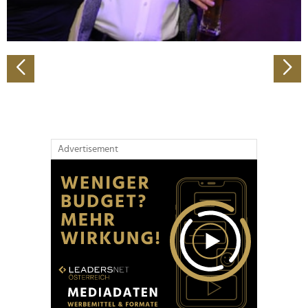
zu können und die Zugriffe auf unsere Website zu
analysieren. Außerdem geben wir Informationen zu Ihrer
Verwendung unserer Website an unsere Partner für
soziale Medien, Werbung und Analysen weiter. Unsere
Partner führen diese Informationen möglicherweise mit
weiteren Daten zusammen, die Sie ihnen bereitgestellt
haben oder die sie im Rahmen Ihrer Nutzung der Dienste
gesammelt haben.
Advertisement