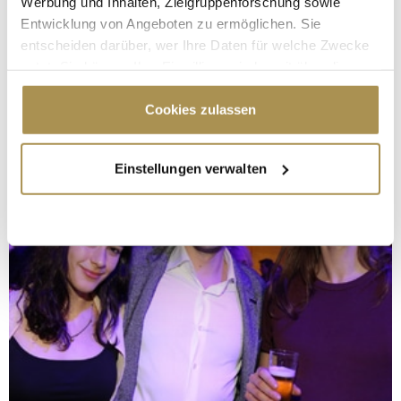
Werbung und Inhalten, Zielgruppenforschung sowie
Entwicklung von Angeboten zu ermöglichen. Sie
entscheiden darüber, wer Ihre Daten für welche Zwecke
nutzt. Sie können Ihre Einwilligung jederzeit über die
Cookie-Erklärung oder durch Klicken auf das Privacy
Trigger Symbol ändern oder widerrufen
Cookies zulassen
Wenn Sie es erlauben, würden wir auch gerne:
Einstellungen verwalten
Informationen über Ihre geografische Lage
erfassen, welche bis auf einige Meter genau sein
können
Ihr Gerät durch aktives Scannen nach
bestimmten Merkmalen (Fingerprinting) identifizieren
Erfahren Sie mehr darüber, wie Ihre persönlichen Daten
verarbeitet werden, und legen Sie Ihre Präferenzen im
Abschnitt Einzelheiten
fest.
Wir verwenden Cookies, um Inhalte und Anzeigen zu
personalisieren, Funktionen für soziale Medien anbieten