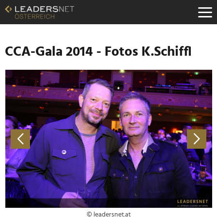
Zum
Inhalt
Zur
Fußzeilen-
Navigation
CCA-Gala 2014 - Fotos K.Schiffl
Zur
Hauptnavigation
© leadersnet.at