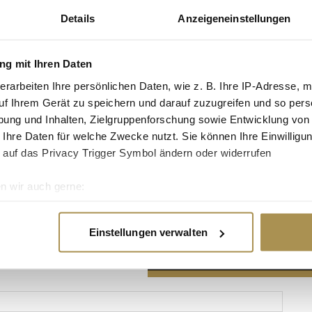
Details
Anzeigeneinstellungen
g mit Ihren Daten
erarbeiten Ihre persönlichen Daten, wie z. B. Ihre IP-Adresse, m
Advertisement
uf Ihrem Gerät zu speichern und darauf zuzugreifen und so pers
ung und Inhalten, Zielgruppenforschung sowie Entwicklung von
 Ihre Daten für welche Zwecke nutzt. Sie können Ihre Einwilligun
 auf das Privacy Trigger Symbol ändern oder widerrufen
n wir auch gerne:
re geografische Lage erfassen, welche bis auf einige Meter gen
es Scannen nach bestimmten Merkmalen (Fingerprinting) identifi
Einstellungen verwalten
ie Ihre persönlichen Daten verarbeitet werden, und legen Sie I
nhalte und Anzeigen zu personalisieren, Funktionen für soziale
Website zu analysieren. Außerdem geben wir Informationen zu I