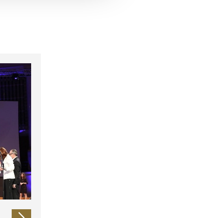
 führen diese Informationen
ie im Rahmen Ihrer Nutzung