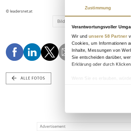
Zustimmung
© leadersnet.at
Verantwortungsvoller Umgan
Wir und
unsere 58 Partner
v
Cookies, um Informationen a
Inhalte, Messungen von Werb
Sie entscheiden darüber, wer
Erklärung oder durch Klicken
Wenn Sie es erlauben, würde
ALLE FOTOS
Informationen über Ih
Ihr Gerät durch aktiv
Erfahren Sie mehr darüber, w
Einzelheiten
fest.
Wir verwenden Cookies, um I
Advertisement
und die Zugriffe auf unsere 