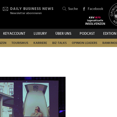
DAILY BUSINESS NEWS
Suche
Facebook
Newsletter abonnieren
KEYACCOUNT
LUXURY
ÜBER UNS
PODCAST
EDITION
SUCHEN
NZEN
TOURISMUS
KARRIERE
BIZ-TALKS
OPINION LEADERS
RANKINGS