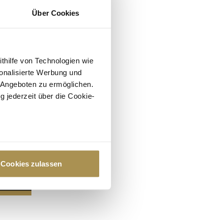
Über Cookies
ithilfe von Technologien wie
onalisierte Werbung und
 Angeboten zu ermöglichen.
g jederzeit über die Cookie-
au sein können
zieren
Cookies zulassen
hre Präferenzen im
Abschnitt
 Medien anbieten zu können
hrer Verwendung unserer