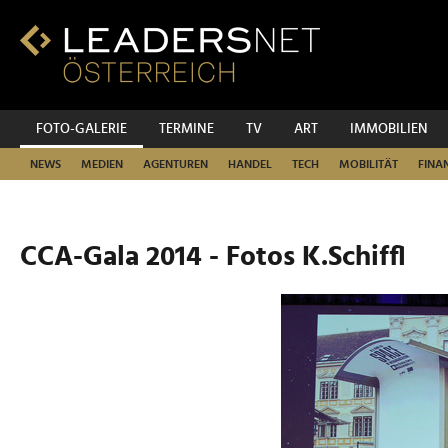
Zum
Inhalt
Zur
Fußzeilen-
Navigation
Zur
FOTO-GALERIE
TERMINE
TV
ART
IMMOBILIEN
Hauptnavigation
NEWS
MEDIEN
AGENTUREN
HANDEL
TECH
MOBILITÄT
FINA
CCA-Gala 2014 - Fotos K.Schiffl