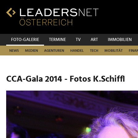
Zum
Inhalt
Zur
Fußzeilen-
Navigation
Zur
FOTO-GALERIE
TERMINE
TV
ART
IMMOBILIEN
Hauptnavigation
NEWS
MEDIEN
AGENTUREN
HANDEL
TECH
MOBILITÄT
FINA
CCA-Gala 2014 - Fotos K.Schiffl