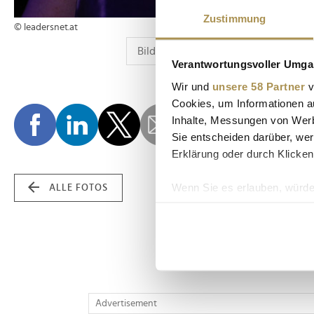
Zustimmung
© leadersnet.at
Verantwortungsvoller Umgan
Wir und
unsere 58 Partner
v
Cookies, um Informationen a
Inhalte, Messungen von Werb
Sie entscheiden darüber, wer
Erklärung oder durch Klicken
Wenn Sie es erlauben, würde
ALLE FOTOS
Informationen über Ih
Ihr Gerät durch aktiv
Erfahren Sie mehr darüber, w
Einzelheiten
fest.
Wir verwenden Cookies, um I
Advertisement
und die Zugriffe auf unsere 