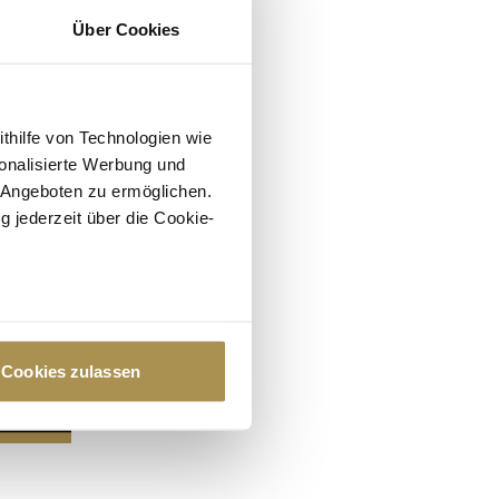
Über Cookies
ithilfe von Technologien wie
onalisierte Werbung und
 Angeboten zu ermöglichen.
g jederzeit über die Cookie-
au sein können
zieren
Cookies zulassen
hre Präferenzen im
Abschnitt
 Medien anbieten zu können
hrer Verwendung unserer