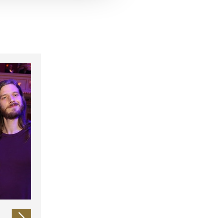
 führen diese Informationen
ie im Rahmen Ihrer Nutzung