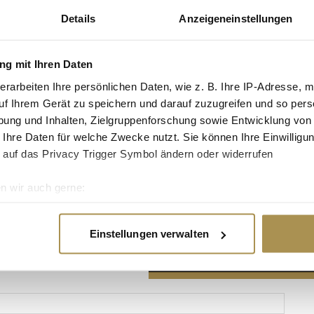
Details
Anzeigeneinstellungen
g mit Ihren Daten
erarbeiten Ihre persönlichen Daten, wie z. B. Ihre IP-Adresse, m
Advertisement
uf Ihrem Gerät zu speichern und darauf zuzugreifen und so pers
ung und Inhalten, Zielgruppenforschung sowie Entwicklung von
 Ihre Daten für welche Zwecke nutzt. Sie können Ihre Einwilligun
 auf das Privacy Trigger Symbol ändern oder widerrufen
n wir auch gerne:
re geografische Lage erfassen, welche bis auf einige Meter gen
es Scannen nach bestimmten Merkmalen (Fingerprinting) identifi
Einstellungen verwalten
ie Ihre persönlichen Daten verarbeitet werden, und legen Sie I
nhalte und Anzeigen zu personalisieren, Funktionen für soziale
Website zu analysieren. Außerdem geben wir Informationen zu I