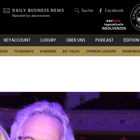
DAILY BUSINESS NEWS
Suche
Facebook
Newsletter abonnieren
KEYACCOUNT
LUXURY
ÜBER UNS
PODCAST
EDITION
SUCHEN
NZEN
TOURISMUS
KARRIERE
BIZ-TALKS
OPINION LEADERS
RANKINGS