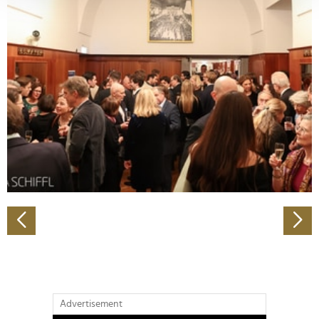
verarbeitet werden, und legen Sie Ihre Präferenzen im
Abschnitt Einzelheiten
fest.
Wir verwenden Cookies, um Inhalte und Anzeigen zu
personalisieren, Funktionen für soziale Medien anbieten
zu können und die Zugriffe auf unsere Website zu
analysieren. Außerdem geben wir Informationen zu Ihrer
Verwendung unserer Website an unsere Partner für
soziale Medien, Werbung und Analysen weiter. Unsere
Partner führen diese Informationen möglicherweise mit
weiteren Daten zusammen, die Sie ihnen bereitgestellt
haben oder die sie im Rahmen Ihrer Nutzung der Dienste
gesammelt haben.
Advertisement