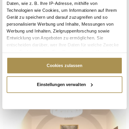
Daten, wie z. B. Ihre IP-Adresse, mithilfe von
Technologien wie Cookies, um Informationen auf Ihrem
Gerät zu speichern und darauf zuzugreifen und so
personalisierte Werbung und Inhalte, Messungen von
Werbung und Inhalten, Zielgruppenforschung sowie
Entwicklung von Angeboten zu ermöglichen. Sie
entscheiden darüber, wer Ihre Daten für welche Zwecke
nutzt. Sie können Ihre Einwilligung jederzeit über die
Cookie-Erklärung oder durch Klicken auf das Privacy
Trigger Symbol ändern oder widerrufen
Cookies zulassen
Wenn Sie es erlauben, würden wir auch gerne:
Einstellungen verwalten
Informationen über Ihre geografische Lage
erfassen, welche bis auf einige Meter genau sein
können
Ihr Gerät durch aktives Scannen nach
bestimmten Merkmalen (Fingerprinting) identifizieren
Erfahren Sie mehr darüber, wie Ihre persönlichen Daten