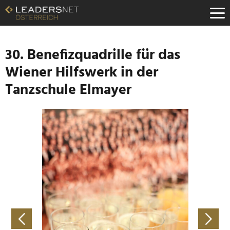
Zum
Inhalt
Zur
Fußzeilen-
Navigation
30. Benefizquadrille für das
Zur
Wiener Hilfswerk in der
Hauptnavigation
Tanzschule Elmayer