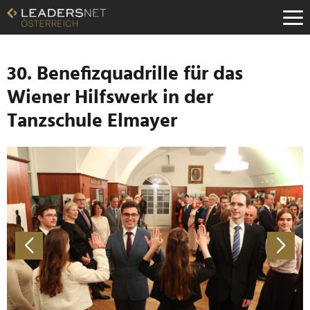
Zum
Inhalt
Zur
Fußzeilen-
Navigation
30. Benefizquadrille für das
Zur
Wiener Hilfswerk in der
Hauptnavigation
Tanzschule Elmayer