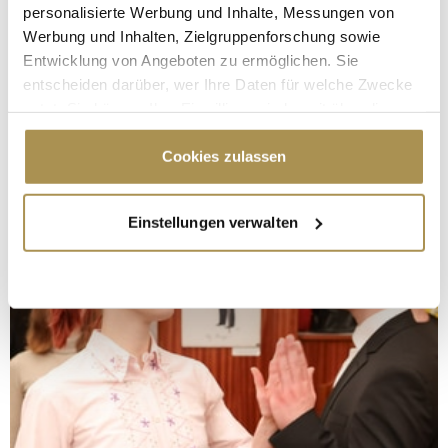
personalisierte Werbung und Inhalte, Messungen von
Werbung und Inhalten, Zielgruppenforschung sowie
Entwicklung von Angeboten zu ermöglichen. Sie
entscheiden darüber, wer Ihre Daten für welche Zwecke
nutzt. Sie können Ihre Einwilligung jederzeit über die
Cookie-Erklärung oder durch Klicken auf das Privacy
Trigger Symbol ändern oder widerrufen
Cookies zulassen
Wenn Sie es erlauben, würden wir auch gerne:
Einstellungen verwalten
Informationen über Ihre geografische Lage
erfassen, welche bis auf einige Meter genau sein
können
Ihr Gerät durch aktives Scannen nach
bestimmten Merkmalen (Fingerprinting) identifizieren
Erfahren Sie mehr darüber, wie Ihre persönlichen Daten
verarbeitet werden, und legen Sie Ihre Präferenzen im
Abschnitt Einzelheiten
fest.