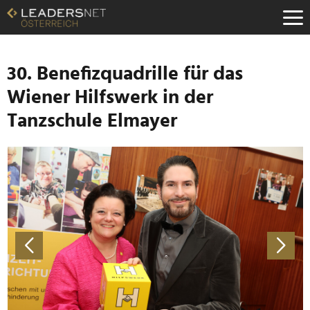
Zum
Inhalt
Zur
Fußzeilen-
Navigation
30. Benefizquadrille für das
Zur
Wiener Hilfswerk in der
Hauptnavigation
Tanzschule Elmayer