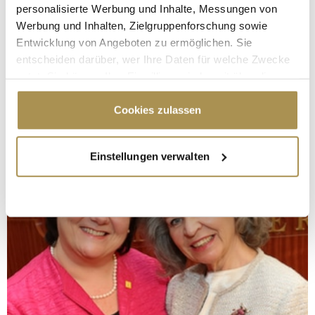
personalisierte Werbung und Inhalte, Messungen von
Werbung und Inhalten, Zielgruppenforschung sowie
Entwicklung von Angeboten zu ermöglichen. Sie
entscheiden darüber, wer Ihre Daten für welche Zwecke
nutzt. Sie können Ihre Einwilligung jederzeit über die
Cookie-Erklärung oder durch Klicken auf das Privacy
Trigger Symbol ändern oder widerrufen
Cookies zulassen
Wenn Sie es erlauben, würden wir auch gerne:
Einstellungen verwalten
Informationen über Ihre geografische Lage
erfassen, welche bis auf einige Meter genau sein
können
Ihr Gerät durch aktives Scannen nach
bestimmten Merkmalen (Fingerprinting) identifizieren
Erfahren Sie mehr darüber, wie Ihre persönlichen Daten
verarbeitet werden, und legen Sie Ihre Präferenzen im
Abschnitt Einzelheiten
fest.