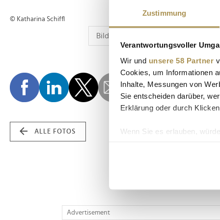
Zustimmung
© Katharina Schiffl
Verantwortungsvoller Umgan
Wir und
unsere 58 Partner
v
Cookies, um Informationen a
Inhalte, Messungen von Werb
Sie entscheiden darüber, wer
Erklärung oder durch Klicken
Wenn Sie es erlauben, würde
ALLE FOTOS
Informationen über Ih
Ihr Gerät durch aktiv
Erfahren Sie mehr darüber, w
Einzelheiten
fest.
Wir verwenden Cookies, um I
Advertisement
und die Zugriffe auf unsere 