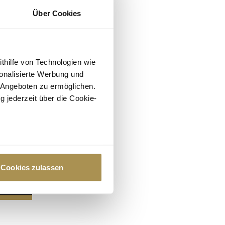
Über Cookies
ithilfe von Technologien wie
onalisierte Werbung und
 Angeboten zu ermöglichen.
g jederzeit über die Cookie-
au sein können
zieren
Cookies zulassen
hre Präferenzen im
Abschnitt
 Medien anbieten zu können
hrer Verwendung unserer