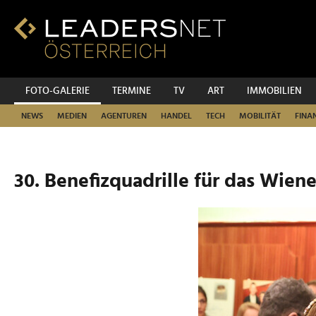
Zum
Inhalt
Zur
Fußzeilen-
Navigation
Zur
FOTO-GALERIE
TERMINE
TV
ART
IMMOBILIEN
Hauptnavigation
NEWS
MEDIEN
AGENTUREN
HANDEL
TECH
MOBILITÄT
FINA
30. Benefizquadrille für das Wien