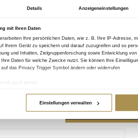
Details
Anzeigeneinstellungen
g mit Ihren Daten
erarbeiten Ihre persönlichen Daten, wie z. B. Ihre IP-Adresse, m
Advertisement
uf Ihrem Gerät zu speichern und darauf zuzugreifen und so pers
ung und Inhalten, Zielgruppenforschung sowie Entwicklung von
 Ihre Daten für welche Zwecke nutzt. Sie können Ihre Einwilligun
 auf das Privacy Trigger Symbol ändern oder widerrufen
n wir auch gerne:
re geografische Lage erfassen, welche bis auf einige Meter gen
es Scannen nach bestimmten Merkmalen (Fingerprinting) identifi
Einstellungen verwalten
ie Ihre persönlichen Daten verarbeitet werden, und legen Sie I
nhalte und Anzeigen zu personalisieren, Funktionen für soziale
Website zu analysieren. Außerdem geben wir Informationen zu I