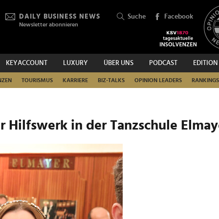
DAILY BUSINESS NEWS
Suche
Facebook
Newsletter abonnieren
KEYACCOUNT
LUXURY
ÜBER UNS
PODCAST
EDITION
SUCHEN
NZEN
TOURISMUS
KARRIERE
BIZ-TALKS
OPINION LEADERS
RANKINGS
er Hilfswerk in der Tanzschule Elmay