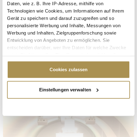
Daten, wie z. B. Ihre IP-Adresse, mithilfe von
Technologien wie Cookies, um Informationen auf Ihrem
Gerät zu speichern und darauf zuzugreifen und so
personalisierte Werbung und Inhalte, Messungen von
Werbung und Inhalten, Zielgruppenforschung sowie
Entwicklung von Angeboten zu ermöglichen. Sie
entscheiden darüber, wer Ihre Daten für welche Zwecke
nutzt. Sie können Ihre Einwilligung jederzeit über die
Cookie-Erklärung oder durch Klicken auf das Privacy
Trigger Symbol ändern oder widerrufen
Cookies zulassen
Wenn Sie es erlauben, würden wir auch gerne:
Einstellungen verwalten
Informationen über Ihre geografische Lage
erfassen, welche bis auf einige Meter genau sein
können
Ihr Gerät durch aktives Scannen nach
bestimmten Merkmalen (Fingerprinting) identifizieren
Erfahren Sie mehr darüber, wie Ihre persönlichen Daten