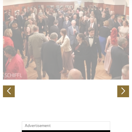
verarbeitet werden, und legen Sie Ihre Präferenzen im
Abschnitt Einzelheiten
fest.
Wir verwenden Cookies, um Inhalte und Anzeigen zu
personalisieren, Funktionen für soziale Medien anbieten
zu können und die Zugriffe auf unsere Website zu
analysieren. Außerdem geben wir Informationen zu Ihrer
Verwendung unserer Website an unsere Partner für
soziale Medien, Werbung und Analysen weiter. Unsere
Partner führen diese Informationen möglicherweise mit
weiteren Daten zusammen, die Sie ihnen bereitgestellt
haben oder die sie im Rahmen Ihrer Nutzung der Dienste
gesammelt haben.
Advertisement