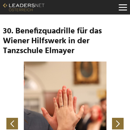
Zum
Inhalt
Zur
Fußzeilen-
Navigation
30. Benefizquadrille für das
Zur
Wiener Hilfswerk in der
Hauptnavigation
Tanzschule Elmayer