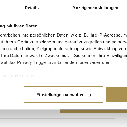
Details
Anzeigeneinstellungen
g mit Ihren Daten
erarbeiten Ihre persönlichen Daten, wie z. B. Ihre IP-Adresse, m
Advertisement
uf Ihrem Gerät zu speichern und darauf zuzugreifen und so pers
ung und Inhalten, Zielgruppenforschung sowie Entwicklung von
 Ihre Daten für welche Zwecke nutzt. Sie können Ihre Einwilligun
 auf das Privacy Trigger Symbol ändern oder widerrufen
n wir auch gerne:
re geografische Lage erfassen, welche bis auf einige Meter gen
es Scannen nach bestimmten Merkmalen (Fingerprinting) identifi
Einstellungen verwalten
ie Ihre persönlichen Daten verarbeitet werden, und legen Sie I
nhalte und Anzeigen zu personalisieren, Funktionen für soziale
Website zu analysieren. Außerdem geben wir Informationen zu I