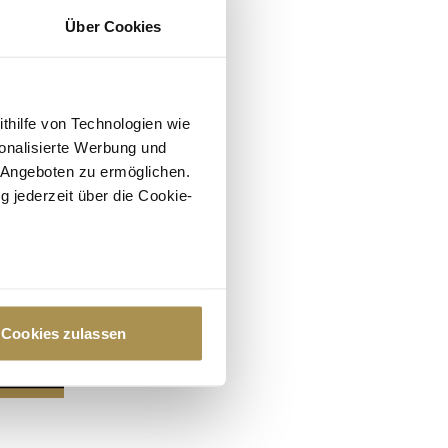
Über Cookies
ithilfe von Technologien wie
onalisierte Werbung und
 Angeboten zu ermöglichen.
g jederzeit über die Cookie-
au sein können
zieren
Cookies zulassen
hre Präferenzen im
Abschnitt
 Medien anbieten zu können
hrer Verwendung unserer