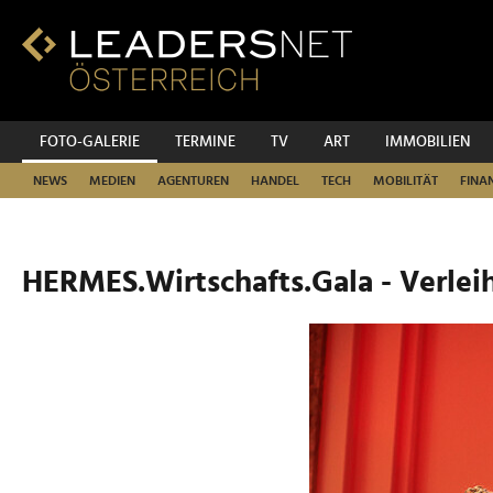
Zum
Inhalt
Zur
Fußzeilen-
Navigation
Zur
FOTO-GALERIE
TERMINE
TV
ART
IMMOBILIEN
Hauptnavigation
NEWS
MEDIEN
AGENTUREN
HANDEL
TECH
MOBILITÄT
FINA
HERMES.Wirtschafts.Gala - Verlei