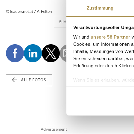
Zustimmung
© leadersnet.at / A. Felten
Verantwortungsvoller Umgan
Wir und
unsere 58 Partner
v
Cookies, um Informationen a
Inhalte, Messungen von Werb
Sie entscheiden darüber, wer
Erklärung oder durch Klicken
Wenn Sie es erlauben, würde
ALLE FOTOS
Informationen über Ih
Ihr Gerät durch aktiv
Erfahren Sie mehr darüber, w
Einzelheiten
fest.
Wir verwenden Cookies, um I
Advertisement
und die Zugriffe auf unsere 