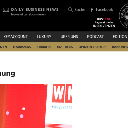
DAILY BUSINESS NEWS
Suche
Facebook
Newsletter abonnieren
KEYACCOUNT
LUXURY
ÜBER UNS
PODCAST
EDITION
SUCHEN
NZEN
TOURISMUS
KARRIERE
BIZ-TALKS
OPINION LEADERS
RANKINGS
hung