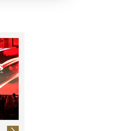
 führen diese Informationen
ie im Rahmen Ihrer Nutzung