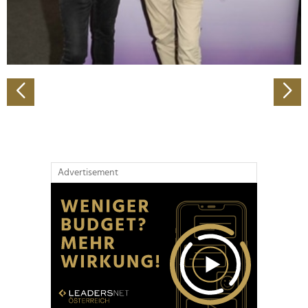
personalisieren, Funktionen für soziale Medien anbieten
zu können und die Zugriffe auf unsere Website zu
analysieren. Außerdem geben wir Informationen zu Ihrer
Verwendung unserer Website an unsere Partner für
soziale Medien, Werbung und Analysen weiter. Unsere
Partner führen diese Informationen möglicherweise mit
weiteren Daten zusammen, die Sie ihnen bereitgestellt
haben oder die sie im Rahmen Ihrer Nutzung der Dienste
gesammelt haben.
Advertisement