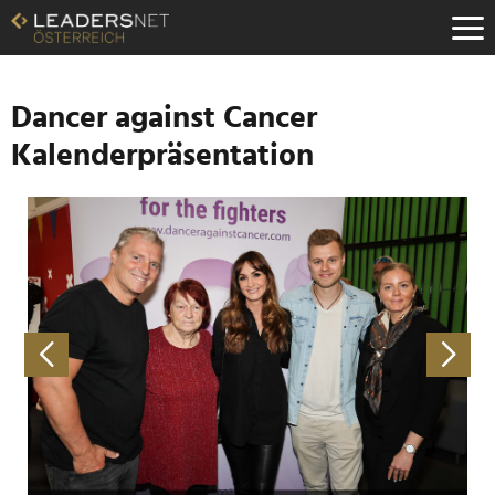
Zum
Inhalt
Zur
Fußzeilen-
Navigation
Dancer against Cancer
Zur
Kalenderpräsentation
Hauptnavigation