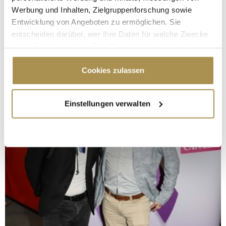
Werbung und Inhalten, Zielgruppenforschung sowie
Entwicklung von Angeboten zu ermöglichen. Sie
entscheiden darüber, wer Ihre Daten für welche Zwecke
nutzt. Sie können Ihre Einwilligung jederzeit über die
Cookie-Erklärung oder durch Klicken auf das Privacy
Trigger Symbol ändern oder widerrufen
Cookies zulassen
Wenn Sie es erlauben, würden wir auch gerne:
Einstellungen verwalten
Informationen über Ihre geografische Lage
erfassen, welche bis auf einige Meter genau sein
können
Ihr Gerät durch aktives Scannen nach
bestimmten Merkmalen (Fingerprinting) identifizieren
Erfahren Sie mehr darüber, wie Ihre persönlichen Daten
verarbeitet werden, und legen Sie Ihre Präferenzen im
Abschnitt Einzelheiten
fest.
Wir verwenden Cookies, um Inhalte und Anzeigen zu