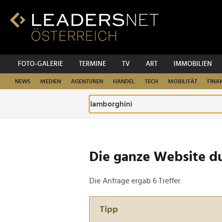
Zum
Inhalt
Zur
Fußzeilen-
Navigation
Zur
FOTO-GALERIE
TERMINE
TV
ART
IMMOBILIEN
Hauptnavigation
NEWS
MEDIEN
AGENTUREN
HANDEL
TECH
MOBILITÄT
FINA
Die ganze Website d
Die Anfrage ergab 6 Treffer.
Tipp