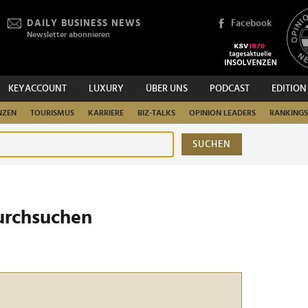
DAILY BUSINESS NEWS
Facebook
Newsletter abonnieren
KEYACCOUNT
LUXURY
ÜBER UNS
PODCAST
EDITION
NZEN
TOURISMUS
KARRIERE
BIZ-TALKS
OPINION LEADERS
RANKINGS
SUCHEN
urchsuchen