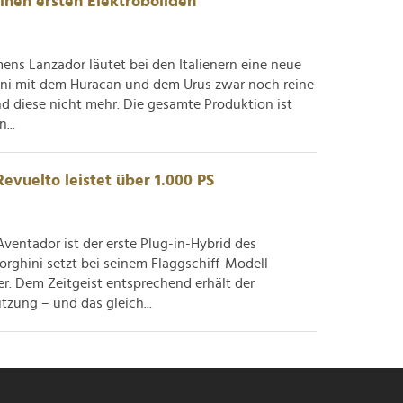
einen ersten Elektroboliden
ens Lanzador läutet bei den Italienern eine neue
hini mit dem Huracan und dem Urus zwar noch reine
nd diese nicht mehr. Die gesamte Produktion ist
...
vuelto leistet über 1.000 PS
Aventador ist der erste Plug-in-Hybrid des
rghini setzt bei seinem Flaggschiff-Modell
er. Dem Zeitgeist entsprechend erhält der
tzung – und das gleich...