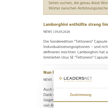
Seiten suchen, die genau diese Wor
Wörter zwischen Anführungszeiche
Lamborghini enthüllte streng lim
NEWS
| 05.05.2026
Die Sonderedition "Tettonero" Capsule
Individualisierungsoptionen – und rich
definieren möchten. Lamborghini hat 
limitierten Urus SE "Tettonero" Capsule 
Nun hat auch im Lamborghini Uru
NEWS
| 02.05.2024
Auch die Marke mit dem Stier muss si
Zustimmung
Dank eines potenten Plug-in-Hybrids g
Gegenteil. Anfang April hatte es Ste
von Automobili Lamborghini, im Rahmen