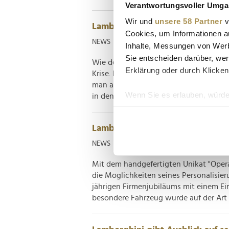
Verantwortungsvoller Umgan
Wir und
unsere 58 Partner
v
Lamborghini fährt Rekorde ein 
Cookies, um Informationen a
NEWS
| 02.04.2024
Inhalte, Messungen von Werb
Sie entscheiden darüber, wer
Wie der Geschäftsbericht der italieni
Erklärung oder durch Klicken
Krise. Neben einem Auslieferungsreko
man auch beim Umsatz eine neue Best
Wenn Sie es erlauben, würde
in den Handel. Sieht man sich den Beric
Informationen über Ih
Ihr Gerät durch aktiv
Lamborghini feiert 60. Geburtst
Erfahren Sie mehr darüber, w
NEWS
| 18.12.2023
Einzelheiten
fest.
Mit dem handgefertigten Unikat "Opera
Wir verwenden Cookies, um I
die Möglichkeiten seines Personalisie
und die Zugriffe auf unsere 
jährigen Firmenjubiläums mit einem Ei
Website an unsere Partner fü
besondere Fahrzeug wurde auf der Art 
möglicherweise mit weiteren
der Dienste gesammelt habe