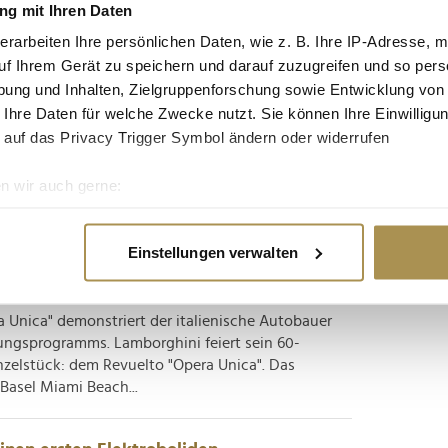
g mit Ihren Daten
erarbeiten Ihre persönlichen Daten, wie z. B. Ihre IP-Adresse, m
und kündigt neue Modelle an
uf Ihrem Gerät zu speichern und darauf zuzugreifen und so pers
ung und Inhalten, Zielgruppenforschung sowie Entwicklung von
 Ihre Daten für welche Zwecke nutzt. Sie können Ihre Einwilligun
schen Sportwagenmarke zeigt, kennt Luxus keine
 auf das Privacy Trigger Symbol ändern oder widerrufen
rd und einer beeindruckenden Gewinnmarge hat
marke erreicht. 2024 kommen zwei neue Fahrzeuge
n wir auch gerne:
ht...
re geografische Lage erfassen, welche bis auf einige Meter gen
es Scannen nach bestimmten Merkmalen (Fingerprinting) identifi
ag mit Einzelstück des Revuelto
Einstellungen verwalten
ie Ihre persönlichen Daten verarbeitet werden, und legen Sie I
 Unica" demonstriert der italienische Autobauer
nhalte und Anzeigen zu personalisieren, Funktionen für soziale
rungsprogramms. Lamborghini feiert sein 60-
Website zu analysieren. Außerdem geben wir Informationen zu I
nzelstück: dem Revuelto "Opera Unica". Das
r soziale Medien, Werbung und Analysen weiter. Unsere Partner
Basel Miami Beach...
 Daten zusammen, die Sie ihnen bereitgestellt haben oder die s
n.