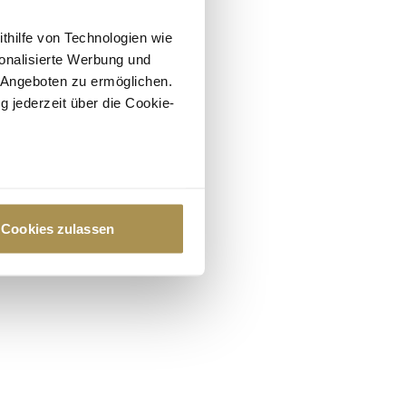
ithilfe von Technologien wie
onalisierte Werbung und
 Angeboten zu ermöglichen.
g jederzeit über die Cookie-
au sein können
zieren
Cookies zulassen
hre Präferenzen im
Abschnitt
 Medien anbieten zu können
hrer Verwendung unserer
 führen diese Informationen
ie im Rahmen Ihrer Nutzung