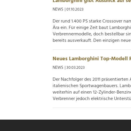
Lamborghini gibt Ausblick auf s
NEWS
| 01.10.2023
Der rund 1.400 PS starke Crossover nam
Ära ein. Für einige Zeit baut Lamborg
Verbrennermodelle, doch bestellbar si
bereits ausverkauft. Den einzigen neuen
Neues Lamborghini Top-Modell Re
NEWS
| 30.03.2023
Der Nachfolger des 2011 präsentierten 
italienischen Sportwagenbauers. Lambo
weiterhin auf einen 12-Zylinder-Benzin
Verbrenner jedoch elektrische Unterstü