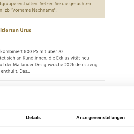
tgruppe enthalten: Setzen Sie die gesuchten
n: zb "Vorname Nachname".
itierten Urus
 kombiniert 800 PS mit über 70
tet sich an Kund:innen, die Exklusivität neu
auf der Mailänder Designwoche 2026 den streng
enthüllt. Das...
s der "Blitz eingeschlagen"
ch den immer strengeren Umweltauflagen beugen.
Details
Anzeigeneinstellungen
eht das jedoch nicht zulasten der Leistung - im
phan Winkelmann, Vorstandsvorsitzender und CEO
 der...