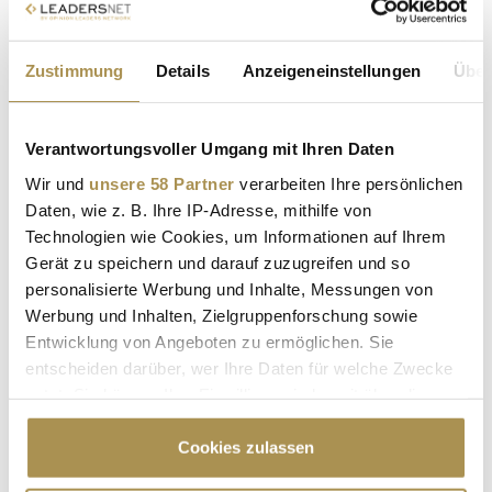
Zustimmung
Details
Anzeigeneinstellungen
Über
FOTOS DER VERANSTALTUNG
Austrian World Summit 2026
Verantwortungsvoller Umgang mit Ihren Daten
16. Juni 2026
Wir und
unsere 58 Partner
verarbeiten Ihre persönlichen
© Andreas Tischler
Daten, wie z. B. Ihre IP-Adresse, mithilfe von
Technologien wie Cookies, um Informationen auf Ihrem
Gerät zu speichern und darauf zuzugreifen und so
personalisierte Werbung und Inhalte, Messungen von
Werbung und Inhalten, Zielgruppenforschung sowie
Entwicklung von Angeboten zu ermöglichen. Sie
entscheiden darüber, wer Ihre Daten für welche Zwecke
nutzt. Sie können Ihre Einwilligung jederzeit über die
Cookie-Erklärung oder durch Klicken auf das Privacy
Trigger Symbol ändern oder widerrufen
Cookies zulassen
AUSTRIAN WORLD SUMMIT
KLIMAGIPFEL