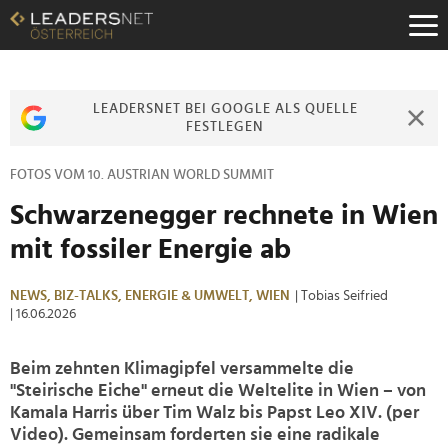
Zum
Inhalt
Zur
Fußzeilen-
Navigation
LEADERSNET BEI GOOGLE ALS QUELLE
Zur
FESTLEGEN
Hauptnavigation
FOTOS VOM 10. AUSTRIAN WORLD SUMMIT
Schwarzenegger rechnete in Wien
mit fossiler Energie ab
NEWS,
BIZ-TALKS,
ENERGIE & UMWELT,
WIEN
| Tobias Seifried
| 16.06.2026
Beim zehnten Klimagipfel versammelte die
"Steirische Eiche" erneut die Weltelite in Wien – von
Kamala Harris über Tim Walz bis Papst Leo XIV. (per
Video). Gemeinsam forderten sie eine radikale