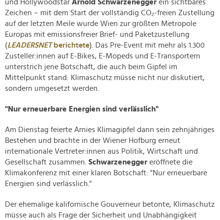
und Hollywoodstar
Arnold Schwarzenegger
ein sichtbares
Zeichen – mit dem Start der vollständig CO₂-freien Zustellung
auf der letzten Meile wurde Wien zur größten Metropole
Europas mit emissionsfreier Brief- und Paketzustellung
(
LEADERSNET
berichtete
). Das Pre-Event mit mehr als 1.300
Zusteller:innen auf E-Bikes, E-Mopeds und E-Transportern
unterstrich jene Botschaft, die auch beim Gipfel im
Mittelpunkt stand: Klimaschutz müsse nicht nur diskutiert,
sondern umgesetzt werden.
"Nur erneuerbare Energien sind verlässlich"
Am Dienstag feierte Arnies Klimagipfel dann sein zehnjähriges
Bestehen und brachte in der Wiener Hofburg erneut
internationale Vertreter:innen aus Politik, Wirtschaft und
Gesellschaft zusammen.
Schwarzenegger
eröffnete die
Klimakonferenz mit einer klaren Botschaft: "Nur erneuerbare
Energien sind verlässlich."
Der ehemalige kalifornische Gouverneur betonte, Klimaschutz
müsse auch als Frage der Sicherheit und Unabhängigkeit