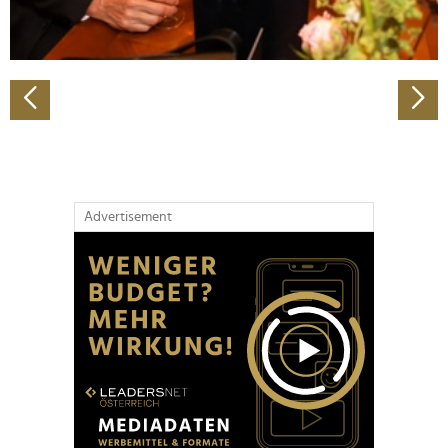
zu können und die Zugriffe auf unsere Website zu
analysieren. Außerdem geben wir Informationen zu Ihrer
Verwendung unserer Website an unsere Partner für
soziale Medien, Werbung und Analysen weiter. Unsere
Partner führen diese Informationen möglicherweise mit
weiteren Daten zusammen, die Sie ihnen bereitgestellt
haben oder die sie im Rahmen Ihrer Nutzung der Dienste
gesammelt haben.
Advertisement