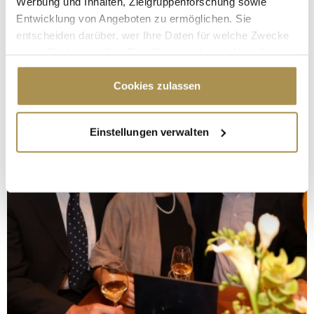
Werbung und Inhalten, Zielgruppenforschung sowie
Entwicklung von Angeboten zu ermöglichen. Sie
entscheiden darüber, wer Ihre Daten für welche Zwecke
nutzt. Sie können Ihre Einwilligung jederzeit über die
Cookie-Erklärung oder durch Klicken auf das Privacy
Trigger Symbol ändern oder widerrufen
Cookies zulassen
Wenn Sie es erlauben, würden wir auch gerne:
Einstellungen verwalten
Informationen über Ihre geografische Lage
erfassen, welche bis auf einige Meter genau sein
können
Ihr Gerät durch aktives Scannen nach
bestimmten Merkmalen (Fingerprinting) identifizieren
Erfahren Sie mehr darüber, wie Ihre persönlichen Daten
verarbeitet werden, und legen Sie Ihre Präferenzen im
Abschnitt Einzelheiten
fest.
Wir verwenden Cookies, um Inhalte und Anzeigen zu
personalisieren, Funktionen für soziale Medien anbieten