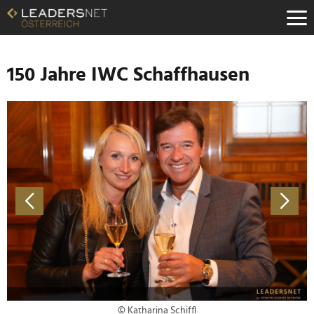
Zum
Inhalt
Zur
Fußzeilen-
Navigation
150 Jahre IWC Schaffhausen
Zur
Hauptnavigation
© Katharina Schiffl