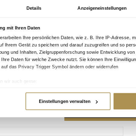
Details
Anzeigeneinstellungen
g mit Ihren Daten
erarbeiten Ihre persönlichen Daten, wie z. B. Ihre IP-Adresse, m
Advertisement
uf Ihrem Gerät zu speichern und darauf zuzugreifen und so pers
ung und Inhalten, Zielgruppenforschung sowie Entwicklung von
 Ihre Daten für welche Zwecke nutzt. Sie können Ihre Einwilligun
 auf das Privacy Trigger Symbol ändern oder widerrufen
n wir auch gerne:
re geografische Lage erfassen, welche bis auf einige Meter gen
es Scannen nach bestimmten Merkmalen (Fingerprinting) identifi
Einstellungen verwalten
ie Ihre persönlichen Daten verarbeitet werden, und legen Sie I
nhalte und Anzeigen zu personalisieren, Funktionen für soziale
Website zu analysieren. Außerdem geben wir Informationen zu I