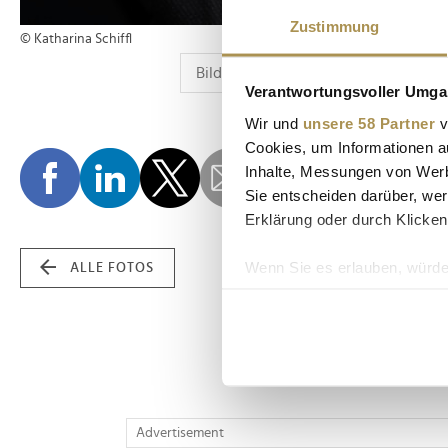
Zustimmung
© Katharina Schiffl
Verantwortungsvoller Umgan
Wir und
unsere 58 Partner
v
Cookies, um Informationen a
Inhalte, Messungen von Werb
Sie entscheiden darüber, wer
Erklärung oder durch Klicken
Wenn Sie es erlauben, würde
ALLE FOTOS
Informationen über Ih
Ihr Gerät durch aktiv
Erfahren Sie mehr darüber, w
Einzelheiten
fest.
Wir verwenden Cookies, um I
Advertisement
und die Zugriffe auf unsere 