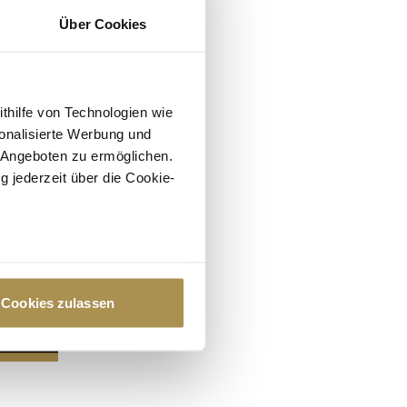
Über Cookies
ithilfe von Technologien wie
onalisierte Werbung und
 Angeboten zu ermöglichen.
g jederzeit über die Cookie-
au sein können
zieren
Cookies zulassen
hre Präferenzen im
Abschnitt
 Medien anbieten zu können
hrer Verwendung unserer