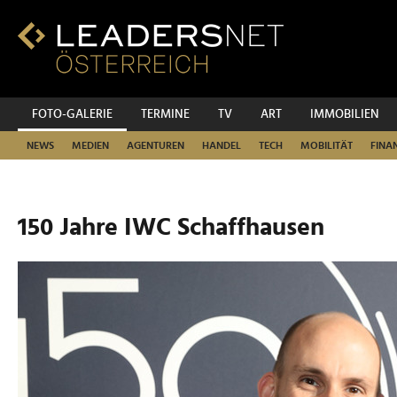
Zum
Inhalt
Zur
Fußzeilen-
Navigation
Zur
FOTO-GALERIE
TERMINE
TV
ART
IMMOBILIEN
Hauptnavigation
NEWS
MEDIEN
AGENTUREN
HANDEL
TECH
MOBILITÄT
FINA
150 Jahre IWC Schaffhausen