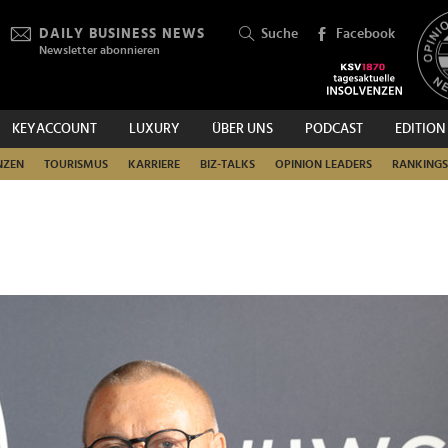
DAILY BUSINESS NEWS
Suche
Facebook
Newsletter abonnieren
KEYACCOUNT
LUXURY
ÜBER UNS
PODCAST
EDITION
SUCHEN
NZEN
TOURISMUS
KARRIERE
BIZ-TALKS
OPINION LEADERS
RANKINGS