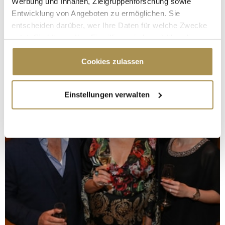
Werbung und Inhalten, Zielgruppenforschung sowie
Entwicklung von Angeboten zu ermöglichen. Sie
entscheiden darüber, wer Ihre Daten für welche Zwecke
nutzt. Sie können Ihre Einwilligung jederzeit über die
Cookie-Erklärung oder durch Klicken auf das Privacy
Trigger Symbol ändern oder widerrufen
Cookies zulassen
Wenn Sie es erlauben, würden wir auch gerne:
Einstellungen verwalten
Informationen über Ihre geografische Lage
erfassen, welche bis auf einige Meter genau sein
können
Ihr Gerät durch aktives Scannen nach
bestimmten Merkmalen (Fingerprinting) identifizieren
Erfahren Sie mehr darüber, wie Ihre persönlichen Daten
verarbeitet werden, und legen Sie Ihre Präferenzen im
Abschnitt Einzelheiten
fest.
Wir verwenden Cookies, um Inhalte und Anzeigen zu
personalisieren, Funktionen für soziale Medien anbieten