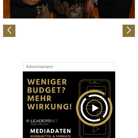
zu können und die Zugriffe auf unsere Website zu
analysieren. Außerdem geben wir Informationen zu Ihrer
Verwendung unserer Website an unsere Partner für
soziale Medien, Werbung und Analysen weiter. Unsere
Partner führen diese Informationen möglicherweise mit
weiteren Daten zusammen, die Sie ihnen bereitgestellt
haben oder die sie im Rahmen Ihrer Nutzung der Dienste
gesammelt haben.
Advertisement