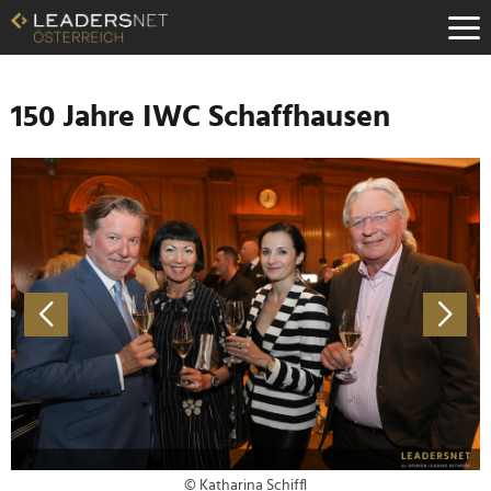
Zum
Inhalt
Zur
Fußzeilen-
Navigation
150 Jahre IWC Schaffhausen
Zur
Hauptnavigation
© Katharina Schiffl