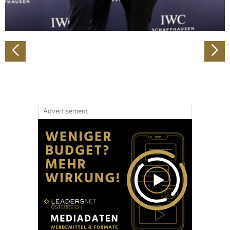
zu können und die Zugriffe auf unsere Website zu
analysieren. Außerdem geben wir Informationen zu Ihrer
Verwendung unserer Website an unsere Partner für
soziale Medien, Werbung und Analysen weiter. Unsere
Partner führen diese Informationen möglicherweise mit
weiteren Daten zusammen, die Sie ihnen bereitgestellt
haben oder die sie im Rahmen Ihrer Nutzung der Dienste
gesammelt haben.
Advertisement