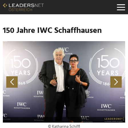
Zum
Inhalt
Zur
Fußzeilen-
Navigation
150 Jahre IWC Schaffhausen
Zur
Hauptnavigation
© Katharina Schiffl