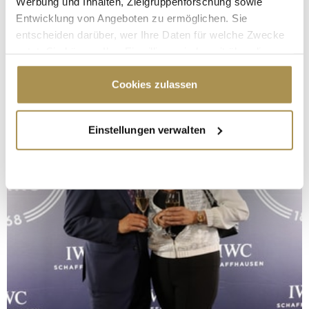
Werbung und Inhalten, Zielgruppenforschung sowie
Entwicklung von Angeboten zu ermöglichen. Sie
entscheiden darüber, wer Ihre Daten für welche Zwecke
nutzt. Sie können Ihre Einwilligung jederzeit über die
Cookie-Erklärung oder durch Klicken auf das Privacy
Trigger Symbol ändern oder widerrufen
Cookies zulassen
Wenn Sie es erlauben, würden wir auch gerne:
Einstellungen verwalten
Informationen über Ihre geografische Lage
erfassen, welche bis auf einige Meter genau sein
können
Ihr Gerät durch aktives Scannen nach
bestimmten Merkmalen (Fingerprinting) identifizieren
Erfahren Sie mehr darüber, wie Ihre persönlichen Daten
verarbeitet werden, und legen Sie Ihre Präferenzen im
Abschnitt Einzelheiten
fest.
Wir verwenden Cookies, um Inhalte und Anzeigen zu
personalisieren, Funktionen für soziale Medien anbieten