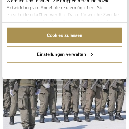
Werbung und Inhalten, Zielgruppenforschung sowie
Entwicklung von Angeboten zu ermöglichen. Sie
entscheiden darüber, wer Ihre Daten für welche Zwecke
nutzt. Sie können Ihre Einwilligung jederzeit über die
Cookie-Erklärung oder durch Klicken auf das Privacy
Trigger Symbol ändern oder widerrufen
Cookies zulassen
Wenn Sie es erlauben, würden wir auch gerne:
Einstellungen verwalten
Informationen über Ihre geografische Lage
erfassen, welche bis auf einige Meter genau sein
können
Ihr Gerät durch aktives Scannen nach
bestimmten Merkmalen (Fingerprinting) identifizieren
Erfahren Sie mehr darüber, wie Ihre persönlichen Daten
verarbeitet werden, und legen Sie Ihre Präferenzen im
Abschnitt Einzelheiten
fest.
Wir verwenden Cookies, um Inhalte und Anzeigen zu
personalisieren, Funktionen für soziale Medien anbieten