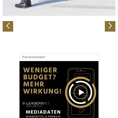
zu können und die Zugriffe auf unsere Website zu
analysieren. Außerdem geben wir Informationen zu Ihrer
Verwendung unserer Website an unsere Partner für
soziale Medien, Werbung und Analysen weiter. Unsere
Partner führen diese Informationen möglicherweise mit
weiteren Daten zusammen, die Sie ihnen bereitgestellt
haben oder die sie im Rahmen Ihrer Nutzung der Dienste
gesammelt haben.
Advertisement