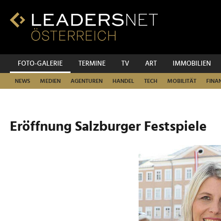
Zum
Inhalt
Zur
Fußzeilen-
Navigation
Zur
FOTO-GALERIE
TERMINE
TV
ART
IMMOBILIEN
Hauptnavigation
NEWS
MEDIEN
AGENTUREN
HANDEL
TECH
MOBILITÄT
FINA
Eröffnung Salzburger Festspiele