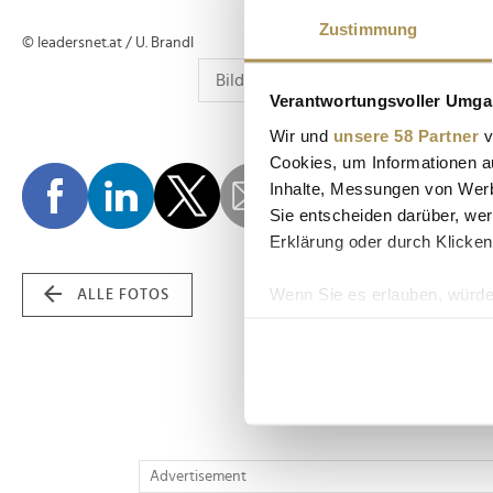
Zustimmung
© leadersnet.at / U. Brandl
Verantwortungsvoller Umgan
Wir und
unsere 58 Partner
v
Cookies, um Informationen a
Inhalte, Messungen von Werb
Sie entscheiden darüber, wer
Erklärung oder durch Klicken
Wenn Sie es erlauben, würde
ALLE FOTOS
Informationen über Ih
Ihr Gerät durch aktiv
Erfahren Sie mehr darüber, w
Einzelheiten
fest.
Wir verwenden Cookies, um I
Advertisement
und die Zugriffe auf unsere 