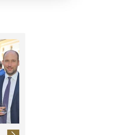
 führen diese Informationen
ie im Rahmen Ihrer Nutzung