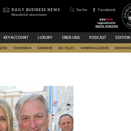
DAILY BUSINESS NEWS
Suche
Facebook
Newsletter abonnieren
KEYACCOUNT
LUXURY
ÜBER UNS
PODCAST
EDITION
SUCHEN
NZEN
TOURISMUS
KARRIERE
BIZ-TALKS
OPINION LEADERS
RANKINGS