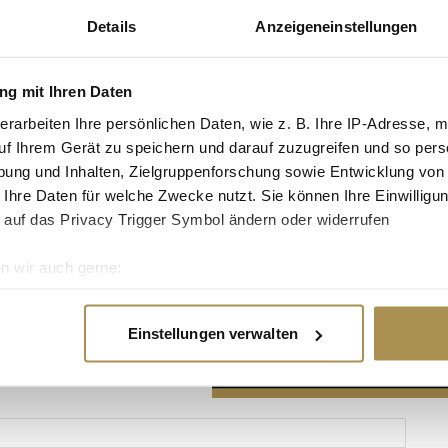
Details
Anzeigeneinstellungen
g mit Ihren Daten
erarbeiten Ihre persönlichen Daten, wie z. B. Ihre IP-Adresse, m
Advertisement
uf Ihrem Gerät zu speichern und darauf zuzugreifen und so pers
ung und Inhalten, Zielgruppenforschung sowie Entwicklung von
 Ihre Daten für welche Zwecke nutzt. Sie können Ihre Einwilligun
 auf das Privacy Trigger Symbol ändern oder widerrufen
n wir auch gerne:
re geografische Lage erfassen, welche bis auf einige Meter gen
es Scannen nach bestimmten Merkmalen (Fingerprinting) identifi
Einstellungen verwalten
ie Ihre persönlichen Daten verarbeitet werden, und legen Sie I
nhalte und Anzeigen zu personalisieren, Funktionen für soziale
Website zu analysieren. Außerdem geben wir Informationen zu I