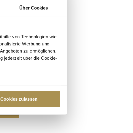
Über Cookies
ithilfe von Technologien wie
onalisierte Werbung und
 Angeboten zu ermöglichen.
g jederzeit über die Cookie-
au sein können
zieren
Cookies zulassen
hre Präferenzen im
Abschnitt
 Medien anbieten zu können
hrer Verwendung unserer