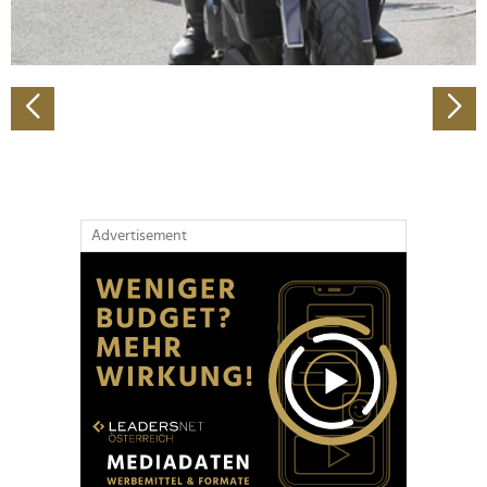
zu können und die Zugriffe auf unsere Website zu
analysieren. Außerdem geben wir Informationen zu Ihrer
Verwendung unserer Website an unsere Partner für
soziale Medien, Werbung und Analysen weiter. Unsere
Partner führen diese Informationen möglicherweise mit
weiteren Daten zusammen, die Sie ihnen bereitgestellt
haben oder die sie im Rahmen Ihrer Nutzung der Dienste
gesammelt haben.
Advertisement