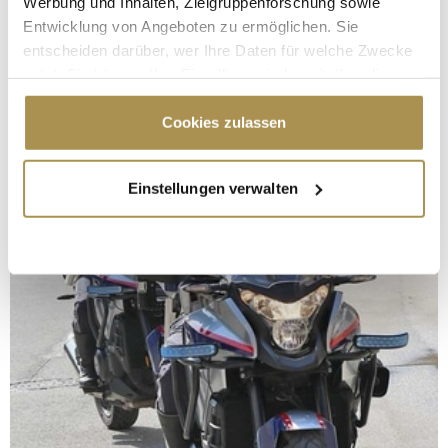
Werbung und Inhalten, Zielgruppenforschung sowie
Entwicklung von Angeboten zu ermöglichen. Sie
entscheiden darüber, wer Ihre Daten für welche Zwecke
nutzt. Sie können Ihre Einwilligung jederzeit über die
Cookie-Erklärung oder durch Klicken auf das Privacy
Trigger Symbol ändern oder widerrufen
Cookies zulassen
Wenn Sie es erlauben, würden wir auch gerne:
Einstellungen verwalten
Informationen über Ihre geografische Lage
erfassen, welche bis auf einige Meter genau sein
können
Ihr Gerät durch aktives Scannen nach
bestimmten Merkmalen (Fingerprinting) identifizieren
Erfahren Sie mehr darüber, wie Ihre persönlichen Daten
verarbeitet werden, und legen Sie Ihre Präferenzen im
Abschnitt Einzelheiten
fest.
Wir verwenden Cookies, um Inhalte und Anzeigen zu
personalisieren, Funktionen für soziale Medien anbieten