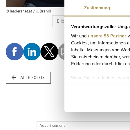
Zustimmung
© leadersnet.at / U. Brandl
Verantwortungsvoller Umgan
Wir und
unsere 58 Partner
v
Cookies, um Informationen a
Inhalte, Messungen von Werb
Sie entscheiden darüber, wer
Erklärung oder durch Klicken
Wenn Sie es erlauben, würde
ALLE FOTOS
Informationen über Ih
Ihr Gerät durch aktiv
Erfahren Sie mehr darüber, w
Einzelheiten
fest.
Wir verwenden Cookies, um I
Advertisement
und die Zugriffe auf unsere 