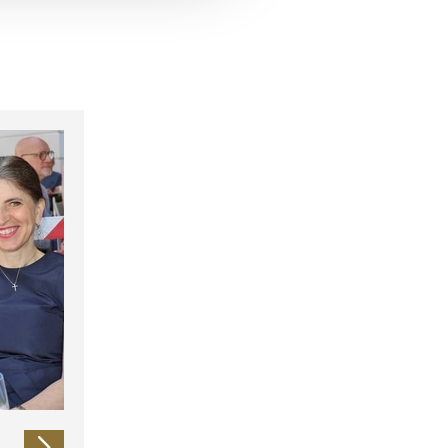
 führen diese Informationen
ie im Rahmen Ihrer Nutzung