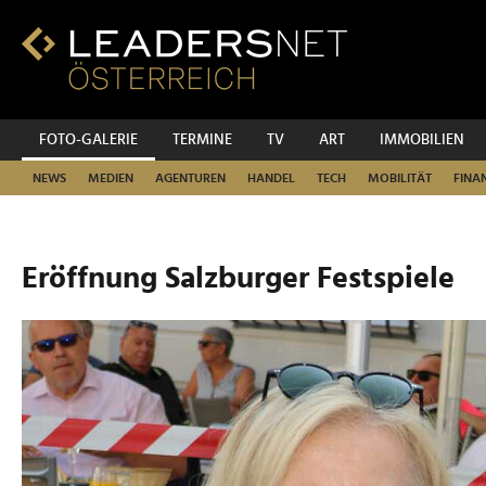
Zum
Inhalt
Zur
Fußzeilen-
Navigation
Zur
FOTO-GALERIE
TERMINE
TV
ART
IMMOBILIEN
Hauptnavigation
NEWS
MEDIEN
AGENTUREN
HANDEL
TECH
MOBILITÄT
FINA
Eröffnung Salzburger Festspiele