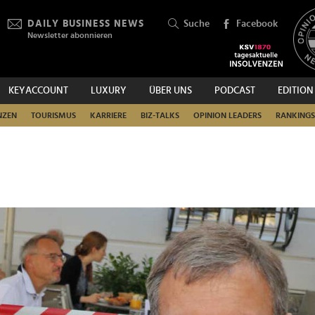
DAILY BUSINESS NEWS
Suche
Facebook
Newsletter abonnieren
KEYACCOUNT
LUXURY
ÜBER UNS
PODCAST
EDITION
SUCHEN
NZEN
TOURISMUS
KARRIERE
BIZ-TALKS
OPINION LEADERS
RANKINGS