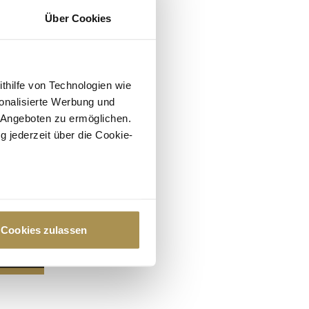
Über Cookies
ithilfe von Technologien wie
onalisierte Werbung und
 Angeboten zu ermöglichen.
g jederzeit über die Cookie-
au sein können
zieren
Cookies zulassen
hre Präferenzen im
Abschnitt
 Medien anbieten zu können
hrer Verwendung unserer