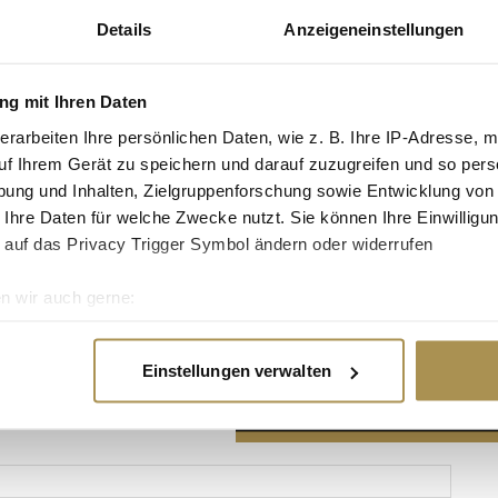
Details
Anzeigeneinstellungen
g mit Ihren Daten
erarbeiten Ihre persönlichen Daten, wie z. B. Ihre IP-Adresse, m
Advertisement
uf Ihrem Gerät zu speichern und darauf zuzugreifen und so pers
ung und Inhalten, Zielgruppenforschung sowie Entwicklung von
 Ihre Daten für welche Zwecke nutzt. Sie können Ihre Einwilligun
 auf das Privacy Trigger Symbol ändern oder widerrufen
n wir auch gerne:
re geografische Lage erfassen, welche bis auf einige Meter gen
es Scannen nach bestimmten Merkmalen (Fingerprinting) identifi
Einstellungen verwalten
ie Ihre persönlichen Daten verarbeitet werden, und legen Sie I
nhalte und Anzeigen zu personalisieren, Funktionen für soziale
Website zu analysieren. Außerdem geben wir Informationen zu I