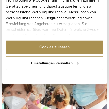
Technologien wie Cookies, um Informationen auf Ihrem
Gerät zu speichern und darauf zuzugreifen und so
personalisierte Werbung und Inhalte, Messungen von
Werbung und Inhalten, Zielgruppenforschung sowie
Entwicklung von Angeboten zu ermöglichen. Sie
entscheiden darüber, wer Ihre Daten für welche Zwecke
nutzt. Sie können Ihre Einwilligung jederzeit über die
Cookie-Erklärung oder durch Klicken auf das Privacy
Trigger Symbol ändern oder widerrufen
Cookies zulassen
Wenn Sie es erlauben, würden wir auch gerne:
Einstellungen verwalten
Informationen über Ihre geografische Lage
erfassen, welche bis auf einige Meter genau sein
können
Ihr Gerät durch aktives Scannen nach
bestimmten Merkmalen (Fingerprinting) identifizieren
Erfahren Sie mehr darüber, wie Ihre persönlichen Daten
verarbeitet werden, und legen Sie Ihre Präferenzen im
Abschnitt Einzelheiten
fest.