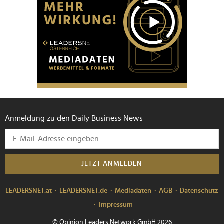
Anmeldung zu den Daily Business News
JETZT ANMELDEN
LEADERSNET.at
LEADERSNET.de
Mediadaten
AGB
Datenschutz
Impressum
© Opinion Leaders Network GmbH 2026