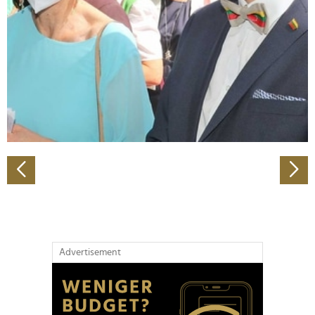
Wir verwenden Cookies, um Inhalte und Anzeigen zu
personalisieren, Funktionen für soziale Medien anbieten
zu können und die Zugriffe auf unsere Website zu
analysieren. Außerdem geben wir Informationen zu Ihrer
Verwendung unserer Website an unsere Partner für
soziale Medien, Werbung und Analysen weiter. Unsere
Partner führen diese Informationen möglicherweise mit
weiteren Daten zusammen, die Sie ihnen bereitgestellt
haben oder die sie im Rahmen Ihrer Nutzung der Dienste
gesammelt haben.
Advertisement