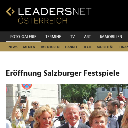
Zum
Inhalt
Zur
Fußzeilen-
Navigation
Zur
FOTO-GALERIE
TERMINE
TV
ART
IMMOBILIEN
Hauptnavigation
NEWS
MEDIEN
AGENTUREN
HANDEL
TECH
MOBILITÄT
FINA
Eröffnung Salzburger Festspiele