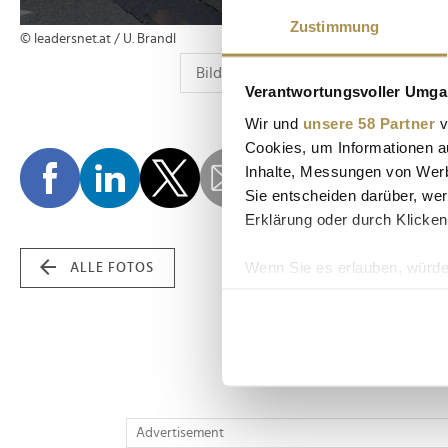
Zustimmung
© leadersnet.at / U. Brandl
Verantwortungsvoller Umgan
Wir und
unsere 58 Partner
v
Cookies, um Informationen a
Inhalte, Messungen von Werb
Sie entscheiden darüber, wer
Erklärung oder durch Klicken
Wenn Sie es erlauben, würde
ALLE FOTOS
Informationen über Ih
Ihr Gerät durch aktiv
Erfahren Sie mehr darüber, w
Einzelheiten
fest.
Wir verwenden Cookies, um I
Advertisement
und die Zugriffe auf unsere 