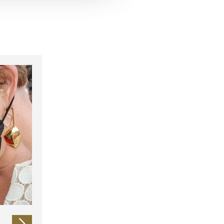
 führen diese Informationen
ie im Rahmen Ihrer Nutzung