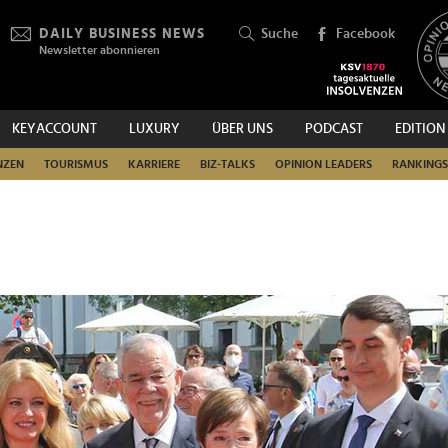
DAILY BUSINESS NEWS
Suche
Facebook
Newsletter abonnieren
KEYACCOUNT
LUXURY
ÜBER UNS
PODCAST
EDITION
SUCHEN
NZEN
TOURISMUS
KARRIERE
BIZ-TALKS
OPINION LEADERS
RANKINGS