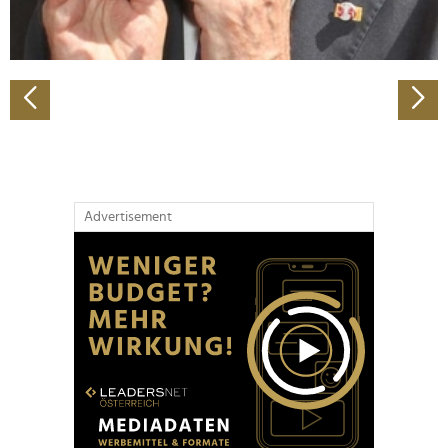
zu können und die Zugriffe auf unsere Website zu
analysieren. Außerdem geben wir Informationen zu Ihrer
Verwendung unserer Website an unsere Partner für
soziale Medien, Werbung und Analysen weiter. Unsere
Partner führen diese Informationen möglicherweise mit
weiteren Daten zusammen, die Sie ihnen bereitgestellt
haben oder die sie im Rahmen Ihrer Nutzung der Dienste
gesammelt haben.
Advertisement