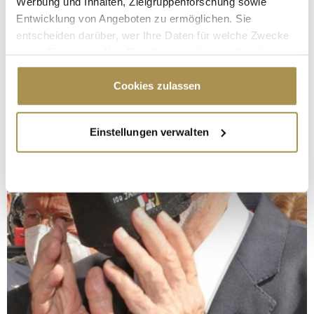
Werbung und Inhalten, Zielgruppenforschung sowie
Entwicklung von Angeboten zu ermöglichen. Sie
entscheiden darüber, wer Ihre Daten für welche Zwecke
nutzt. Sie können Ihre Einwilligung jederzeit über die
Cookie-Erklärung oder durch Klicken auf das Privacy
Trigger Symbol ändern oder widerrufen
Cookies zulassen
Wenn Sie es erlauben, würden wir auch gerne:
Einstellungen verwalten
Informationen über Ihre geografische Lage
erfassen, welche bis auf einige Meter genau sein
können
Ihr Gerät durch aktives Scannen nach
bestimmten Merkmalen (Fingerprinting) identifizieren
Erfahren Sie mehr darüber, wie Ihre persönlichen Daten
verarbeitet werden, und legen Sie Ihre Präferenzen im
Abschnitt Einzelheiten
fest.
Wir verwenden Cookies, um Inhalte und Anzeigen zu
personalisieren, Funktionen für soziale Medien anbieten