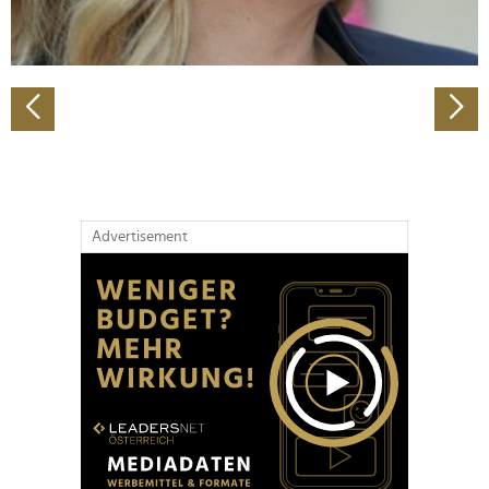
zu können und die Zugriffe auf unsere Website zu
analysieren. Außerdem geben wir Informationen zu Ihrer
Verwendung unserer Website an unsere Partner für
soziale Medien, Werbung und Analysen weiter. Unsere
Partner führen diese Informationen möglicherweise mit
weiteren Daten zusammen, die Sie ihnen bereitgestellt
haben oder die sie im Rahmen Ihrer Nutzung der Dienste
gesammelt haben.
Advertisement