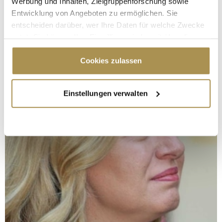
Werbung und Inhalten, Zielgruppenforschung sowie
Entwicklung von Angeboten zu ermöglichen. Sie
entscheiden darüber, wer Ihre Daten für welche Zwecke
nutzt. Sie können Ihre Einwilligung jederzeit über die
Cookie-Erklärung oder durch Klicken auf das Privacy
Trigger Symbol ändern oder widerrufen
Cookies zulassen
Wenn Sie es erlauben, würden wir auch gerne:
Einstellungen verwalten
Informationen über Ihre geografische Lage
erfassen, welche bis auf einige Meter genau sein
können
Ihr Gerät durch aktives Scannen nach
bestimmten Merkmalen (Fingerprinting) identifizieren
Erfahren Sie mehr darüber, wie Ihre persönlichen Daten
verarbeitet werden, und legen Sie Ihre Präferenzen im
Abschnitt Einzelheiten
fest.
Wir verwenden Cookies, um Inhalte und Anzeigen zu
personalisieren, Funktionen für soziale Medien anbieten