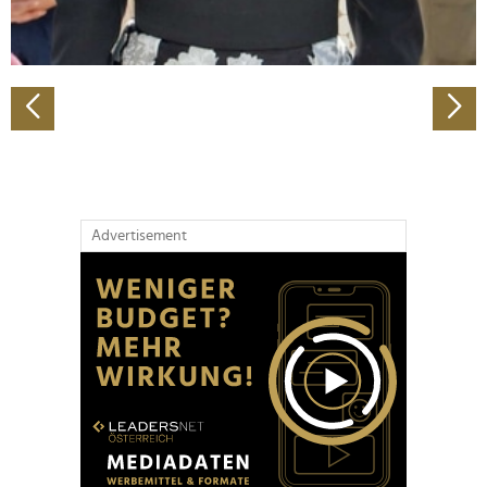
zu können und die Zugriffe auf unsere Website zu
analysieren. Außerdem geben wir Informationen zu Ihrer
Verwendung unserer Website an unsere Partner für
soziale Medien, Werbung und Analysen weiter. Unsere
Partner führen diese Informationen möglicherweise mit
weiteren Daten zusammen, die Sie ihnen bereitgestellt
haben oder die sie im Rahmen Ihrer Nutzung der Dienste
gesammelt haben.
Advertisement