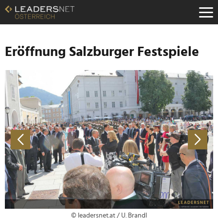
Zum
Inhalt
Zur
Fußzeilen-
Navigation
Eröffnung Salzburger Festspiele
Zur
Hauptnavigation
© leadersnet.at / U. Brandl