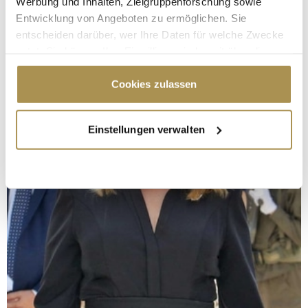
Werbung und Inhalten, Zielgruppenforschung sowie
Entwicklung von Angeboten zu ermöglichen. Sie
entscheiden darüber, wer Ihre Daten für welche Zwecke
nutzt. Sie können Ihre Einwilligung jederzeit über die
Cookie-Erklärung oder durch Klicken auf das Privacy
Trigger Symbol ändern oder widerrufen
Cookies zulassen
Wenn Sie es erlauben, würden wir auch gerne:
Einstellungen verwalten
Informationen über Ihre geografische Lage
erfassen, welche bis auf einige Meter genau sein
können
Ihr Gerät durch aktives Scannen nach
bestimmten Merkmalen (Fingerprinting) identifizieren
Erfahren Sie mehr darüber, wie Ihre persönlichen Daten
verarbeitet werden, und legen Sie Ihre Präferenzen im
Abschnitt Einzelheiten
fest.
Wir verwenden Cookies, um Inhalte und Anzeigen zu
personalisieren, Funktionen für soziale Medien anbieten