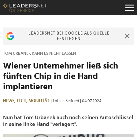
Zum
Inhalt
Zur
Fußzeilen-
Navigation
LEADERSNET BEI GOOGLE ALS QUELLE
Zur
FESTLEGEN
Hauptnavigation
TOM URBANEK KANN ES NICHT LASSEN
Wiener Unternehmer ließ sich
fünften Chip in die Hand
implantieren
NEWS,
TECH,
MOBILITÄT
| Tobias Seifried
| 04.07.2024
Nun hat Tom Urbanek auch noch seinen Autoschlüssel
in seine linke Hand "verlagert".