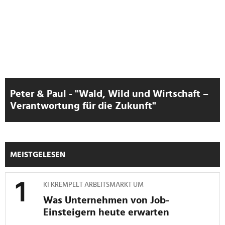
zu können und die Zugriffe auf unsere Website zu
analysieren. Außerdem geben wir Informationen zu Ihrer
Verwendung unserer Website an unsere Partner für
soziale Medien, Werbung und Analysen weiter. Unsere
Partner führen diese Informationen möglicherweise mit
weiteren Daten zusammen, die Sie ihnen bereitgestellt
haben oder die sie im Rahmen Ihrer Nutzung der Dienste
gesammelt haben.
Peter & Paul - "Wald, Wild und Wirtschaft –
Verantwortung für die Zukunft"
MEISTGELESEN
KI KREMPELT ARBEITSMARKT UM
Was Unternehmen von Job-
Einsteigern heute erwarten