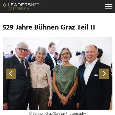
Zum
Inhalt
Zur
Fußzeilen-
Navigation
529 Jahre Bühnen Graz Teil II
Zur
Hauptnavigation
© Bühnen Graz/Kanizaj Photography