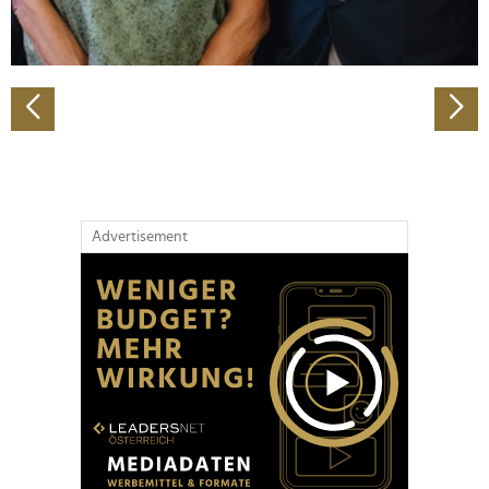
zu können und die Zugriffe auf unsere Website zu
analysieren. Außerdem geben wir Informationen zu Ihrer
Verwendung unserer Website an unsere Partner für
soziale Medien, Werbung und Analysen weiter. Unsere
Partner führen diese Informationen möglicherweise mit
weiteren Daten zusammen, die Sie ihnen bereitgestellt
haben oder die sie im Rahmen Ihrer Nutzung der Dienste
gesammelt haben.
Advertisement