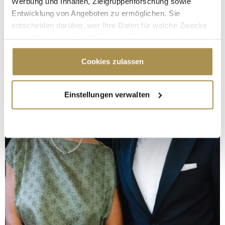
Werbung und Inhalten, Zielgruppenforschung sowie
Entwicklung von Angeboten zu ermöglichen. Sie
entscheiden darüber, wer Ihre Daten für welche Zwecke
nutzt. Sie können Ihre Einwilligung jederzeit über die
Cookie-Erklärung oder durch Klicken auf das Privacy
Trigger Symbol ändern oder widerrufen
Cookies zulassen
Wenn Sie es erlauben, würden wir auch gerne:
Einstellungen verwalten
Informationen über Ihre geografische Lage
erfassen, welche bis auf einige Meter genau sein
können
Ihr Gerät durch aktives Scannen nach
bestimmten Merkmalen (Fingerprinting) identifizieren
Erfahren Sie mehr darüber, wie Ihre persönlichen Daten
verarbeitet werden, und legen Sie Ihre Präferenzen im
Abschnitt Einzelheiten
fest.
Wir verwenden Cookies, um Inhalte und Anzeigen zu
personalisieren, Funktionen für soziale Medien anbieten