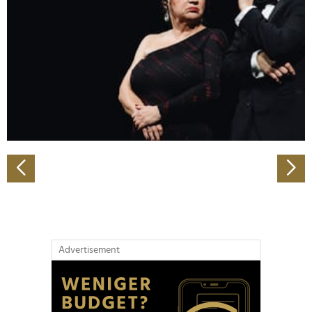
Wir verwenden Cookies, um Inhalte und Anzeigen zu
personalisieren, Funktionen für soziale Medien anbieten
zu können und die Zugriffe auf unsere Website zu
analysieren. Außerdem geben wir Informationen zu Ihrer
Verwendung unserer Website an unsere Partner für
soziale Medien, Werbung und Analysen weiter. Unsere
Partner führen diese Informationen möglicherweise mit
weiteren Daten zusammen, die Sie ihnen bereitgestellt
haben oder die sie im Rahmen Ihrer Nutzung der Dienste
gesammelt haben.
Advertisement