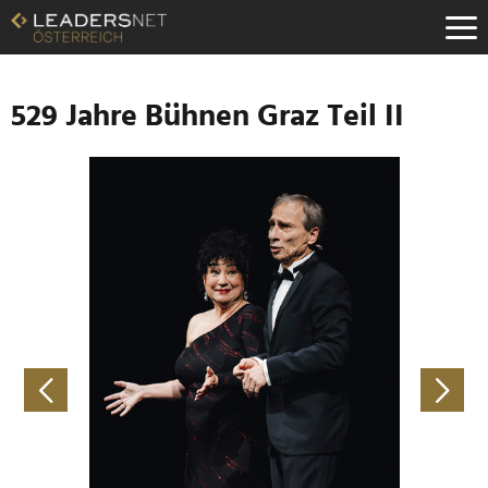
Zum
Inhalt
Zur
Fußzeilen-
Navigation
529 Jahre Bühnen Graz Teil II
Zur
Hauptnavigation