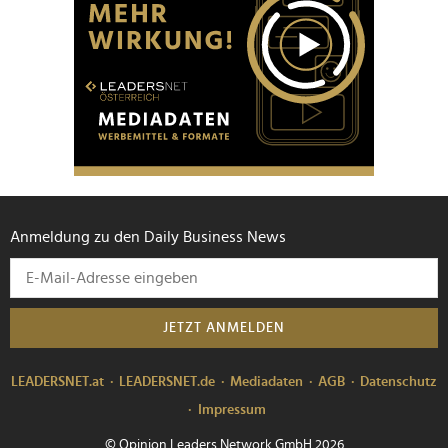
Anmeldung zu den Daily Business News
JETZT ANMELDEN
LEADERSNET.at
LEADERSNET.de
Mediadaten
AGB
Datenschutz
Impressum
© Opinion Leaders Network GmbH 2026