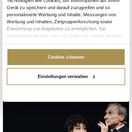
Technologien wie Cookies, um Informationen auf Ihrem
Gerät zu speichern und darauf zuzugreifen und so
personalisierte Werbung und Inhalte, Messungen von
Werbung und Inhalten, Zielgruppenforschung sowie
Entwicklung von Angeboten zu ermöglichen. Sie
entscheiden darüber, wer Ihre Daten für welche Zwecke
nutzt. Sie können Ihre Einwilligung jederzeit über die
Cookie-Erklärung oder durch Klicken auf das Privacy
Trigger Symbol ändern oder widerrufen
Cookies zulassen
Wenn Sie es erlauben, würden wir auch gerne:
Einstellungen verwalten
Informationen über Ihre geografische Lage
erfassen, welche bis auf einige Meter genau sein
können
Ihr Gerät durch aktives Scannen nach
bestimmten Merkmalen (Fingerprinting) identifizieren
Erfahren Sie mehr darüber, wie Ihre persönlichen Daten
verarbeitet werden, und legen Sie Ihre Präferenzen im
Abschnitt Einzelheiten
fest.