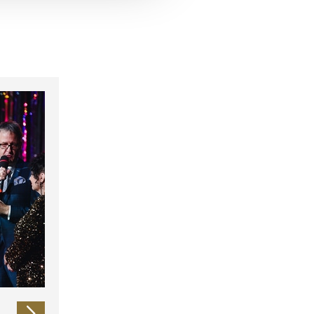
 führen diese Informationen
ie im Rahmen Ihrer Nutzung