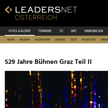
Zum
Inhalt
Zur
Fußzeilen-
Navigation
Zur
FOTO-GALERIE
TERMINE
TV
ART
IMMOBILIEN
Hauptnavigation
NEWS
MEDIEN
AGENTUREN
HANDEL
TECH
MOBILITÄT
FINA
529 Jahre Bühnen Graz Teil II