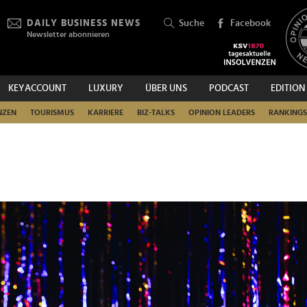
DAILY BUSINESS NEWS
Suche
Facebook
Newsletter abonnieren
KEYACCOUNT
LUXURY
ÜBER UNS
PODCAST
EDITION
SUCHEN
NZEN
TOURISMUS
KARRIERE
BIZ-TALKS
OPINION LEADERS
RANKINGS