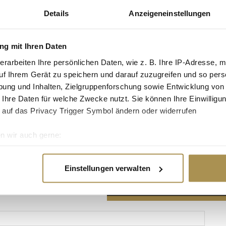
Details
Anzeigeneinstellungen
g mit Ihren Daten
erarbeiten Ihre persönlichen Daten, wie z. B. Ihre IP-Adresse, m
Advertisement
uf Ihrem Gerät zu speichern und darauf zuzugreifen und so pers
ung und Inhalten, Zielgruppenforschung sowie Entwicklung von
 Ihre Daten für welche Zwecke nutzt. Sie können Ihre Einwilligun
 auf das Privacy Trigger Symbol ändern oder widerrufen
n wir auch gerne:
re geografische Lage erfassen, welche bis auf einige Meter gen
es Scannen nach bestimmten Merkmalen (Fingerprinting) identifi
Einstellungen verwalten
ie Ihre persönlichen Daten verarbeitet werden, und legen Sie I
nhalte und Anzeigen zu personalisieren, Funktionen für soziale
Website zu analysieren. Außerdem geben wir Informationen zu I