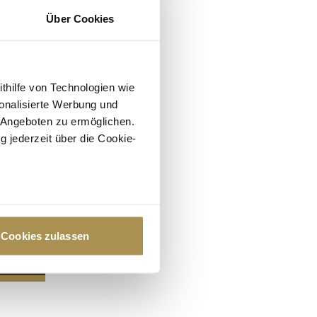
Über Cookies
ithilfe von Technologien wie
onalisierte Werbung und
 Angeboten zu ermöglichen.
g jederzeit über die Cookie-
au sein können
zieren
Cookies zulassen
hre Präferenzen im
Abschnitt
 Medien anbieten zu können
hrer Verwendung unserer