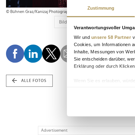
Zustimmung
© Bühnen Graz/Kanizaj Photography
Verantwortungsvoller Umgan
Wir und
unsere 58 Partner
v
Cookies, um Informationen a
Inhalte, Messungen von Werb
Sie entscheiden darüber, wer
Erklärung oder durch Klicken
Wenn Sie es erlauben, würde
ALLE FOTOS
Informationen über Ih
Ihr Gerät durch aktiv
Erfahren Sie mehr darüber, w
Einzelheiten
fest.
Wir verwenden Cookies, um I
Advertisement
und die Zugriffe auf unsere 