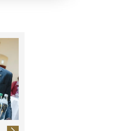
 führen diese Informationen
ie im Rahmen Ihrer Nutzung