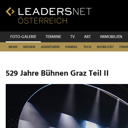
Zum
Inhalt
Zur
Fußzeilen-
Navigation
Zur
FOTO-GALERIE
TERMINE
TV
ART
IMMOBILIEN
Hauptnavigation
NEWS
MEDIEN
AGENTUREN
HANDEL
TECH
MOBILITÄT
FINA
529 Jahre Bühnen Graz Teil II