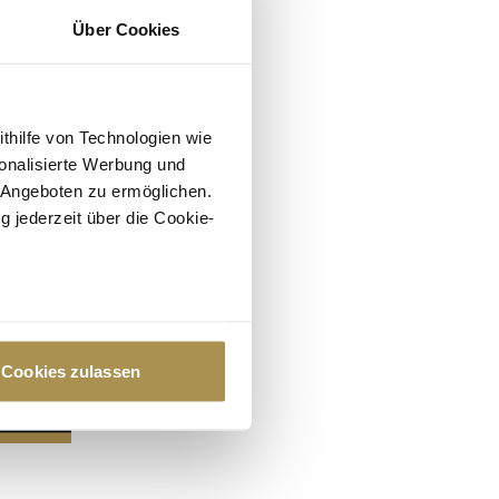
Über Cookies
ithilfe von Technologien wie
onalisierte Werbung und
 Angeboten zu ermöglichen.
g jederzeit über die Cookie-
au sein können
zieren
Cookies zulassen
hre Präferenzen im
Abschnitt
 Medien anbieten zu können
hrer Verwendung unserer