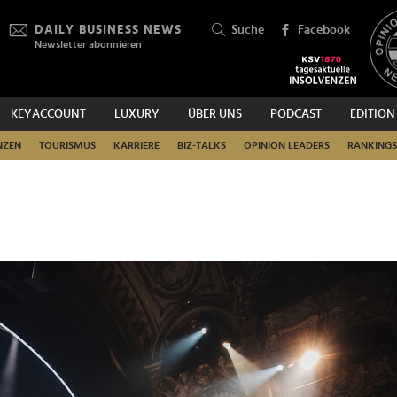
DAILY BUSINESS NEWS
Suche
Facebook
Newsletter abonnieren
KEYACCOUNT
LUXURY
ÜBER UNS
PODCAST
EDITION
SUCHEN
NZEN
TOURISMUS
KARRIERE
BIZ-TALKS
OPINION LEADERS
RANKINGS