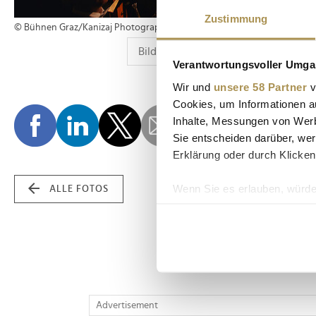
Zustimmung
© Bühnen Graz/Kanizaj Photography
Verantwortungsvoller Umgan
Wir und
unsere 58 Partner
v
Cookies, um Informationen a
Inhalte, Messungen von Werb
Sie entscheiden darüber, wer
Erklärung oder durch Klicken
Wenn Sie es erlauben, würde
ALLE FOTOS
Informationen über Ih
Ihr Gerät durch aktiv
Erfahren Sie mehr darüber, w
Einzelheiten
fest.
Wir verwenden Cookies, um I
Advertisement
und die Zugriffe auf unsere 