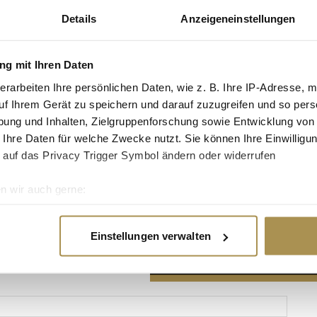
Details
Anzeigeneinstellungen
g mit Ihren Daten
erarbeiten Ihre persönlichen Daten, wie z. B. Ihre IP-Adresse, m
Advertisement
uf Ihrem Gerät zu speichern und darauf zuzugreifen und so pers
ung und Inhalten, Zielgruppenforschung sowie Entwicklung von
 Ihre Daten für welche Zwecke nutzt. Sie können Ihre Einwilligun
 auf das Privacy Trigger Symbol ändern oder widerrufen
n wir auch gerne:
re geografische Lage erfassen, welche bis auf einige Meter gen
es Scannen nach bestimmten Merkmalen (Fingerprinting) identifi
Einstellungen verwalten
ie Ihre persönlichen Daten verarbeitet werden, und legen Sie I
nhalte und Anzeigen zu personalisieren, Funktionen für soziale
Website zu analysieren. Außerdem geben wir Informationen zu I