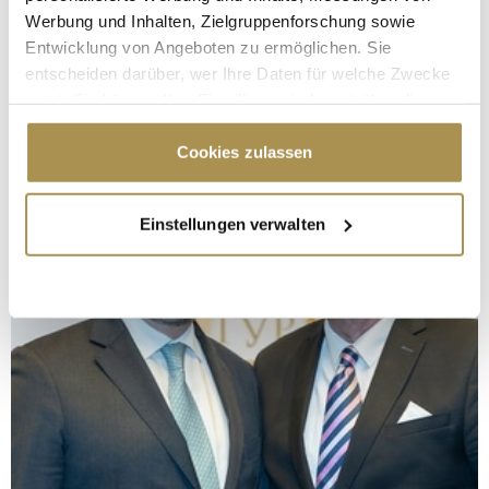
Werbung und Inhalten, Zielgruppenforschung sowie
Entwicklung von Angeboten zu ermöglichen. Sie
entscheiden darüber, wer Ihre Daten für welche Zwecke
nutzt. Sie können Ihre Einwilligung jederzeit über die
Cookie-Erklärung oder durch Klicken auf das Privacy
Trigger Symbol ändern oder widerrufen
Cookies zulassen
Wenn Sie es erlauben, würden wir auch gerne:
Einstellungen verwalten
Informationen über Ihre geografische Lage
erfassen, welche bis auf einige Meter genau sein
können
Ihr Gerät durch aktives Scannen nach
bestimmten Merkmalen (Fingerprinting) identifizieren
Erfahren Sie mehr darüber, wie Ihre persönlichen Daten
verarbeitet werden, und legen Sie Ihre Präferenzen im
Abschnitt Einzelheiten
fest.
Wir verwenden Cookies, um Inhalte und Anzeigen zu