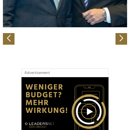
personalisieren, Funktionen für soziale Medien anbieten
zu können und die Zugriffe auf unsere Website zu
analysieren. Außerdem geben wir Informationen zu Ihrer
Verwendung unserer Website an unsere Partner für
soziale Medien, Werbung und Analysen weiter. Unsere
Partner führen diese Informationen möglicherweise mit
weiteren Daten zusammen, die Sie ihnen bereitgestellt
haben oder die sie im Rahmen Ihrer Nutzung der Dienste
gesammelt haben.
Advertisement