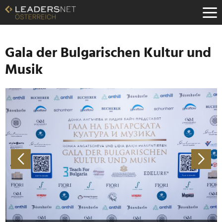
Zum
Inhalt
Zur
Fußzeilen-
Navigation
Gala der Bulgarischen Kultur und
Zur
Musik
Hauptnavigation