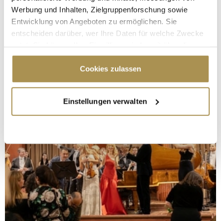
Werbung und Inhalten, Zielgruppenforschung sowie
Entwicklung von Angeboten zu ermöglichen. Sie
entscheiden darüber, wer Ihre Daten für welche Zwecke
nutzt. Sie können Ihre Einwilligung jederzeit über die
Cookie-Erklärung oder durch Klicken auf das Privacy
Trigger Symbol ändern oder widerrufen
Cookies zulassen
Wenn Sie es erlauben, würden wir auch gerne:
Einstellungen verwalten
Informationen über Ihre geografische Lage
erfassen, welche bis auf einige Meter genau sein
können
Ihr Gerät durch aktives Scannen nach
bestimmten Merkmalen (Fingerprinting) identifizieren
Erfahren Sie mehr darüber, wie Ihre persönlichen Daten
verarbeitet werden, und legen Sie Ihre Präferenzen im
Abschnitt Einzelheiten
fest.
Wir verwenden Cookies, um Inhalte und Anzeigen zu