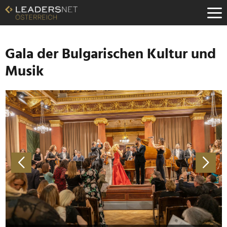
Zum
Inhalt
Zur
Fußzeilen-
Navigation
Gala der Bulgarischen Kultur und
Zur
Musik
Hauptnavigation