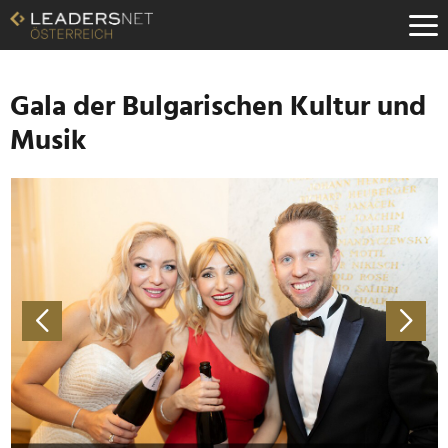
Zum
Inhalt
Zur
Fußzeilen-
Navigation
Gala der Bulgarischen Kultur und
Zur
Musik
Hauptnavigation