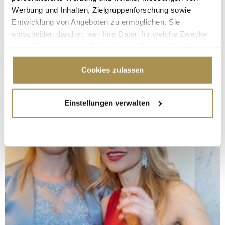
Werbung und Inhalten, Zielgruppenforschung sowie
Entwicklung von Angeboten zu ermöglichen. Sie
entscheiden darüber, wer Ihre Daten für welche Zwecke
nutzt. Sie können Ihre Einwilligung jederzeit über die
Cookie-Erklärung oder durch Klicken auf das Privacy
Trigger Symbol ändern oder widerrufen
Cookies zulassen
Wenn Sie es erlauben, würden wir auch gerne:
Einstellungen verwalten
Informationen über Ihre geografische Lage
erfassen, welche bis auf einige Meter genau sein
können
Ihr Gerät durch aktives Scannen nach
bestimmten Merkmalen (Fingerprinting) identifizieren
Erfahren Sie mehr darüber, wie Ihre persönlichen Daten
verarbeitet werden, und legen Sie Ihre Präferenzen im
Abschnitt Einzelheiten
fest.
Wir verwenden Cookies, um Inhalte und Anzeigen zu