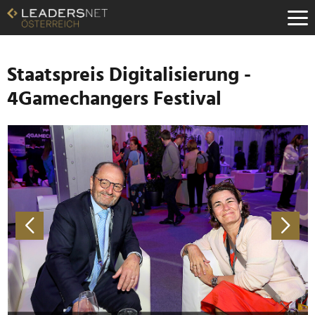
Zum
Inhalt
Zur
Fußzeilen-
Navigation
Staatspreis Digitalisierung -
Zur
4Gamechangers Festival
Hauptnavigation