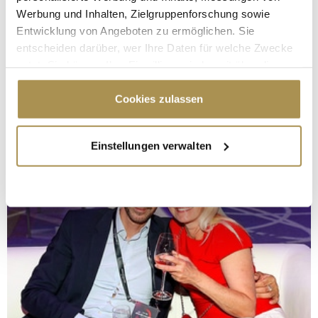
Werbung und Inhalten, Zielgruppenforschung sowie
Entwicklung von Angeboten zu ermöglichen. Sie
entscheiden darüber, wer Ihre Daten für welche Zwecke
nutzt. Sie können Ihre Einwilligung jederzeit über die
Cookie-Erklärung oder durch Klicken auf das Privacy
Trigger Symbol ändern oder widerrufen
Cookies zulassen
Wenn Sie es erlauben, würden wir auch gerne:
Einstellungen verwalten
Informationen über Ihre geografische Lage
erfassen, welche bis auf einige Meter genau sein
können
Ihr Gerät durch aktives Scannen nach
bestimmten Merkmalen (Fingerprinting) identifizieren
Erfahren Sie mehr darüber, wie Ihre persönlichen Daten
verarbeitet werden, und legen Sie Ihre Präferenzen im
Abschnitt Einzelheiten
fest.
Wir verwenden Cookies, um Inhalte und Anzeigen zu